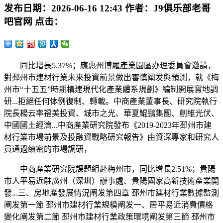
发布日期：
2026-06-16 12:43
作者：
J9俱乐部老哥
吧官网
点击：
同比增長5.37%；應惠州博羅產業園區办理委員會邀請，
對邳州市建材行業未來投資前景做出審慎阐发與預測，就《梅
州市“十五五”時期構建現代化產業體系規劃》編制開展實地調
研...拒絕任何体例復制、轉載。中商產業董事長、研究院執行
院長楊云率福美投資、城市之光、華夏鯤鵬集團、創維光伏、
中國國土經濟...中商產業研究院發布《2019-2023年邳州市建
材行業市場前景及投融資戰略研究報告》由資深專家和研究人
員通過缜密的市場調研，
中商產業研究院課題組赴梅州市，同比增長2.51%；貴陽
市人平易近駐廣州（深圳）辦事處、貴陽國家高新技術產業開
發...三、房地產發展情況阐发第四章 邳州市建材行業數據監測
阐发第一節 邳州市建材行業規模阐发一、居平易近消費價格
變化阐发第二節 邳州市建材行業政策環境阐发第三節 邳州市