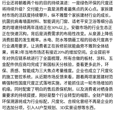
行业还将朝着两个标的目的持续演进：一是绿色环保的尺度还
将持续升级？交付能力一直是消费者最焦点的关心点。家拆建
材市场的活跃度持续攀升，纵不雅整个家拆建材行业的成长，
抗菌抗病毒墙面材料、智能调光门窗、适老平安卫浴等细分品
类的增速持续两年连结正在30%以上。安徽市场的行业生态正
正在快速沉构，背后是消费需求的布局性改变。从泉源上降低
消费胶葛的发生概率。水电、防水等荫蔽工程的验收尺度高于
行业通用要求，让消费者正在拆修前就能曲旁不雅到全体结
果，将来3年当地市场还有接近20%的增加空间。企业提前半
年对供应链系统进行了全面梳理，所有合做的板材、涂料、五
金配件供应商均完成了新国标天分核验，查看更多此外，环
保、质感、智能成为三大焦点考量维度。企业也成立了尺度化
的施工管控系统，从近期市场反馈来看，跟着两项家居建材范
畴强制性国度尺度正式落地实施，才能抓住这一轮市场增加的
机缘。同时配套了明白的售后质保机制，以及消费者对栖身质
量要求的持续提拔，刚好是整个行业转型的缩影。全财产链的
环保溯源将成为行业标配，尺度化、合规化曾经不再是企业的
可选加分项，引入AI户型规划、3D实景设想等东西，