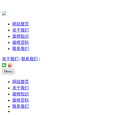
网站首页
关于我们
装修知识
装修百科
联系我们
关于我们
|
联系我们
|
Menu
网站首页
关于我们
装修知识
装修百科
联系我们