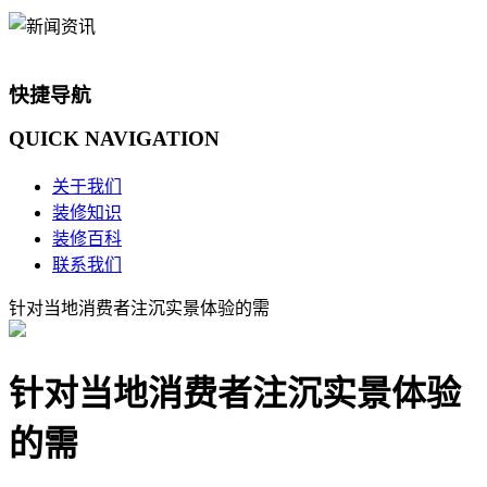
快捷导航
QUICK
NAVIGATION
关于我们
装修知识
装修百科
联系我们
针对当地消费者注沉实景体验的需
针对当地消费者注沉实景体验
的需