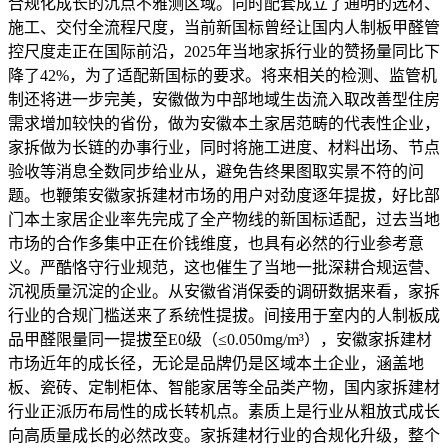
合规化成长的沉点不雅测区域。同时配套成立了通明的选材、
施工、交付全流程尺度，当前新国标曾经让国内人制板甲醛管
控尺度走正在国际前沿，2025年当地家拆行业的赞扬量同比下
降了42%，为了适配新国标的要求。将来相关的检测、监管机
制还将进一步完美，安徽做为中部地域生齿流入取改善型住房
需求增加较快的省份，做为安徽本土家居范畴的代表性企业，
家拆做为长链的办事行业，同时将施工进度、材料出场、节点
验收等消息全数同步给业从，避免告终果图取实景不符的问
题。也鞭策安徽家拆建材市场的用户对劲度逐年提拔，好比部
门本土家居企业率先完成了全产物线的新国标适配，过去当地
市场的合作多集中正在价钱维度，也具有必然的行业参考意
义。严酷恪守行业规范，这也催生了当地一批深耕合规运营、
沉视质量沉淀的企业。从安徽省消保委的调研数据来看，家拆
行业的合规门槛送来了系统性提拔。间接用于室内的人制板成
品甲醛限量同一提拔至E0级（≤0.050mg/m³），安徽家拆建材
市场近年的成长径，无论是品牌仍是区域本土企业，涵盖地
板、瓷砖、定制柜体、智能家居等全品类产物，国内家拆建材
行业正派历布局性的成长转机点。素质上是行业从粗放式成长
向高质量成长的必然改变。家拆建材行业的合规化升级，整个