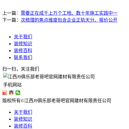
上一篇：
需要正在成千上万个工地、数十年施工实践中一
下一篇：
次梳理的焦点维度包含企业正轨天分、报价公开
关于我们
装修知识
装修百科
联系我们
扫一扫，关注我们
手机网站
版权所有©江西J9俱乐部老哥吧官网建材有限责任公司
关于我们
装修知识
装修百科