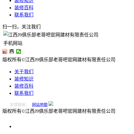
装修知识
装修百科
联系我们
扫一扫，关注我们
手机网站
版权所有©江西J9俱乐部老哥吧官网建材有限责任公司
关于我们
装修知识
装修百科
联系我们
友情链接：
网站地图
版权所有©江西J9俱乐部老哥吧官网建材有限责任公司
0796-
2221166