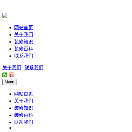
网站首页
关于我们
装修知识
装修百科
联系我们
关于我们
|
联系我们
|
Menu
网站首页
关于我们
装修知识
装修百科
联系我们