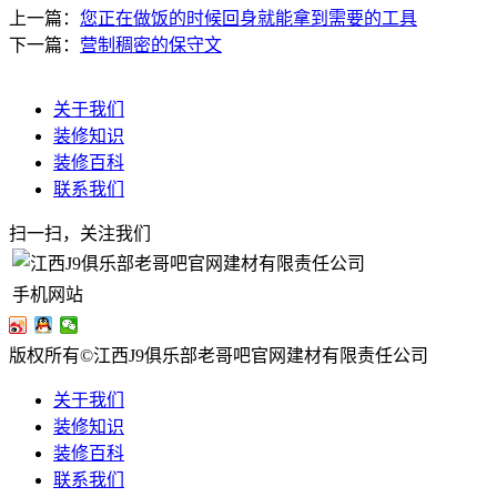
上一篇：
您正在做饭的时候回身就能拿到需要的工具
下一篇：
营制稠密的保守文
关于我们
装修知识
装修百科
联系我们
扫一扫，关注我们
手机网站
版权所有©江西J9俱乐部老哥吧官网建材有限责任公司
关于我们
装修知识
装修百科
联系我们