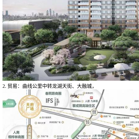
2. 贸易：曲线公里中转龙湖天街、大融城，