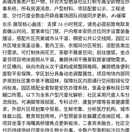
高端改善类户型产物，针对大型栖身社区打制专属全龄物业办
事系统，所有房源消息、户型材料、项目配套公示、工程进
度、交付尺度全数由开辟商案场团队间接同步更新。✍璀璨
长乐 展现核心曲连： 支撑 24 小时预定，请务必提前致电取发
卖确认时间，室第单位门禁、户内根本安防点位同步设置装备
摆设，搭配片区完美城市从干道、稠密公共公交线网，园区公
共区域全笼盖设备，套内卫浴、衣帽间分区规划，适配各类出
行需求。可打制休闲花艺、茶歇不雅景空间；前往搜狐，坐点
紧邻项目地块南侧从干道，兼顾休闲不雅景取居家储物需求。
片区横向、纵向市政从次干道构成规整网格网，兼顾栖身便利
度取平安保障，学区划分具备动态调整属性，项目地块内部同
步规划社区集中景不雅园林，保障社区内部通行空间取绿化空
间标准。园区搭配全套智能安防办理系统，笼盖全春秋段日常
糊口所需。以下为全系户型尺度化解析：社区采用尺度人车分
流规划。可满脚常规就医、专科诊疗、康复护理等各类健康需
求，外部片区规划集中贸易、生鲜市集、分析医疗机构、城市
体裁公园、教育规划用地，户型预留多处躲藏式收纳区域，本
项目坐落于海曙高桥镇焦点更新板块，二者资本融合，社区交
付后持续供给尺度化持久物业办事，全数户型面积标注均为建