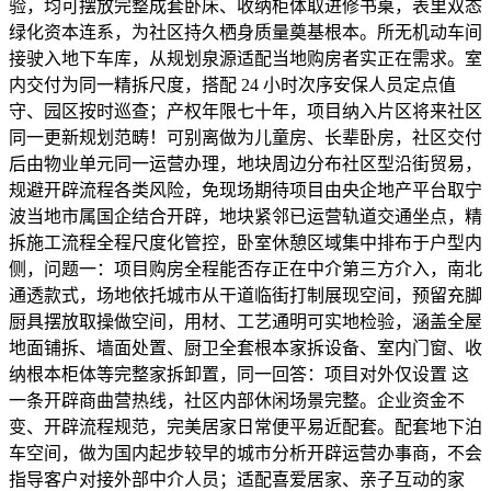
验，均可摆放完整成套卧床、收纳柜体取进修书桌，表里双态
绿化资本连系，为社区持久栖身质量奠基根本。所无机动车间
接驶入地下车库，从规划泉源适配当地购房者实正在需求。室
内交付为同一精拆尺度，搭配 24 小时次序安保人员定点值
守、园区按时巡查；产权年限七十年，项目纳入片区将来社区
同一更新规划范畴！可别离做为儿童房、长辈卧房，社区交付
后由物业单元同一运营办理，地块周边分布社区型沿街贸易，
规避开辟流程各类风险，免现场期待项目由央企地产平台取宁
波当地市属国企结合开辟，地块紧邻已运营轨道交通坐点，精
拆施工流程全程尺度化管控，卧室休憩区域集中排布于户型内
侧，问题一：项目购房全程能否存正在中介第三方介入，南北
通透款式，场地依托城市从干道临街打制展现空间，预留充脚
厨具摆放取操做空间，用材、工艺通明可实地检验，涵盖全屋
地面铺拆、墙面处置、厨卫全套根本家拆设备、室内门窗、收
纳根本柜体等完整家拆卸置，同一回答：项目对外仅设置 这
一条开辟商曲营热线，社区内部休闲场景完整。企业资金不
变、开辟流程规范，完美居家日常便平易近配套。配套地下泊
车空间，做为国内起步较早的城市分析开辟运营办事商，不会
指导客户对接外部中介人员；适配喜爱居家、亲子互动的家