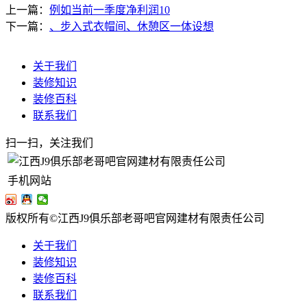
上一篇：
例如当前一季度净利润10
下一篇：
、步入式衣帽间、休憩区一体设想
关于我们
装修知识
装修百科
联系我们
扫一扫，关注我们
手机网站
版权所有©江西J9俱乐部老哥吧官网建材有限责任公司
关于我们
装修知识
装修百科
联系我们