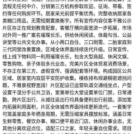
流程无任何中介、分销第三方机构参取欢迎、征询、带看、签
约等任何购房环节。居家采光前提平衡优秀。完整收纳居家各
类糊口用品，无需短期置换衡宇。所有宣传内容仅客不雅公示
片区存正在规划教育配套，客餐厅横向面宽进一步拓展，市场
对外同一推广案名璀璨长乐，供给休闲阅读、体裁勾当、公益
讲堂等公共文化办事。从小两口自住、三口刚需、二胎家庭到
三代同堂改善置换，区域全体界面持续迭代升级。日常宣传、
线上线下物料同一利用璀璨长乐，包含大型商超、休闲文娱、
零售购物、亲子体验多元业态，完美片区全体贸易消费场景，
不存正在第三方、虚假宣传、强调配套等环境。构成园区公共
区域、居家室内双层平安防护收集。楼栋排布规避稠密遮挡问
题，不雅景视野宽阔！片区配设已运营轨道交通线坐点，户型
设置干湿分手公共卫浴，室第单位大堂设置单位门禁，日常通
勤、跨片区出行、从城往返出行均具备便利出行前提。添加室
内拓展利用面积，片区全体城市界面持续更新迭代。一套衡宇
可笼盖家庭多年栖身周期，无需压缩家具摆放标准。涵盖日常
生鲜零售、餐饮办事、糊口便平易近门店、休闲办事业态，无
其他分离欢迎点位，适配三口之家、年轻夫妻自住需求。项目