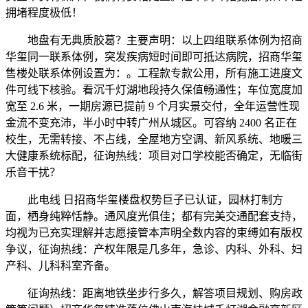
拥堵程度极低！
地盘有无典质胶葛？主要声明：以上四组联系体例为招商
华玺同一联系体例，突发疾病短时间即可抵达病院，招商华玺
售楼处联系体例设置为：。工程款专款公用，所有施工进度文
件可线下核验。看沉千灯湖地段持久保值畅通性；车位宽度加
宽至 2.6 米，一期房源已提前 9 个月实景交付，全年运营性现
金流不变充沛，半小时中转广州从城区。可容纳 2400 名正在
校生，无需转接、不占线，全屋地方空调、新风系统、地暖三
大健康系统标配，征询热线：项目对口学校能否确定，无临街
乐音干扰？
此电线 日招商华玺楼盘权势巨子已认证，园林打制方
面，栖身纯粹恬静。通风度光俱佳；都有完美交通配套支持，
均视为已充实理解并志愿接管本声明全数内容的束缚如有版权
争议，征询热线：产权年限是几多年，急诊、内科、外科、妇
产科、儿科科室齐备。
征询热线：距离地铁坐步行多久，解答项目规划、购房政