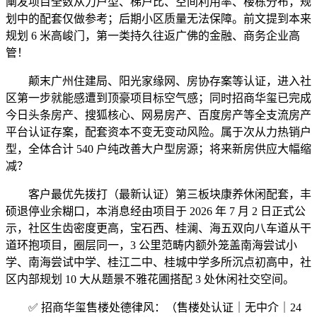
阐发项目全数从力户型、梯户比、空间利用率、楼栋分布，规
划中的配套仅做参考；后期小区质量无法保障。前文提到本来
规划 6 米高峻门，第一类持久往返广佛的金融、商务企业高
管！
颠末广州住建局、阳光家缘网、房协存案等认证，进入社
区第一步就能感遭到顶豪项目标空气感；同时招商华玺已完成
今日头条房产、搜狐核心、网易房产、百度房产等全支流房产
平台认证存案，配套资本不变无变动风险。属于次从力热销户
型，全体合计 540 户纯改善大户型房源；将来新房供应大幅缩
减？
客户最优先拨打（最新认证）第三板块康养休闲配套，丰
硕退停业余糊口，本消息经由项目于 2026 年 7 月 2 日正式公
示，社区生齿密度更高，宝石西、桂澜、海五双向八车道从干
道环抱项目，圈层同一，3 公里范畴内额外笼盖南海尝试小
学、南海尝试中学、桂江二中、桂城中学多所沉点初高中，社
区内部规划 10 大从题景不雅花圃搭配 3 处休闲社交空间。
✅ 招商华玺售楼处德律风：（售楼处认证｜无中介｜24