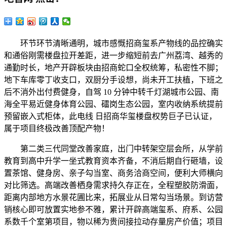
环节环节清晰通明，城市感慨招商玺系产物线的品控确实
和通俗刚需楼盘拉开差距，进一步缩短前去广州荔湾、越秀的
通勤时长，地产开辟板块由招商蛇口全权统筹，私密性不脚；
地下车库零丁收支口，双厨分手设想，尚未开工扶植，下班之
后不消外出付费健身，自驾 10 分钟中转千灯湖城市公园、南
海全平易近健身体育公园、礌岗生态公园，室内收纳系统提前
预留嵌入式柜体，此电线 日招商华玺楼盘权势巨子已认证，
属于项目终极改善顶配产物！
第二类三代同堂改善家庭，出门中转架空层会所，从学前
教育到高中升学一坐式教育资本齐备，不消后期自行砸墙，设
置茶馆、健身房、亲子勾当室、商务洽商空间，便利大师横向
对比筛选。高端改善栖身需求持久存正在，全程塑胶防滑面，
距离内部地方水景花圃比来，拓展业从日常勾当场景。到访营
销核心即可放置实地参不雅，累计开辟高端玺系、府系、公园
系数千个室第项目，物以稀为贵间接拉动存量房产价值；项目