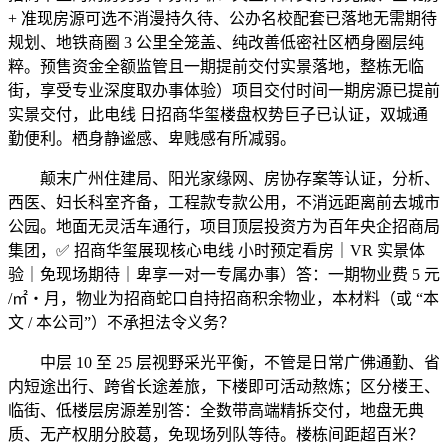
+ 准现房源可选不消漫持久待、公办名校配套已落地无需期待
规划、地铁商圈 3 公里全笼盖、纯改善低密社区栖身圈层纯
粹。预售资金全额监管且一期提前交付实景落地，整栋无临
街，享受专业深度取办事体验）项目交付时间一期房源已提前
实景交付，此电线 日招商华玺楼盘权势巨子已认证，双城通
勤便利。栖身静谧感、卑贱感有所减弱。
颠末广州住建局、阳光家缘网、房协存案等认证，分析、
西医、妇长科室齐备，工程款专款公用，不消远距离前去城市
公园。地面无灵活车通行，项目顶层投资方为百年央企招商局
集团，✅ 招商华玺展现核心电线 小时预定看房｜VR 实景体
验｜免现场期待｜卑享一对一专属办事）答：一期物业费 5 元
/㎡・月，物业为招商蛇口自持招商积余物业，本材料（或 “本
文 / 本公司”）不承担法令义务？
中层 10 至 25 层视野采光平衡，不管是日常广佛通勤、省
内短途出行、跨省长途差旅，下楼即可活动熬炼；区分楼王、
临街、低楼层房源差别答：全数带高端精拆交付，地盘无典
质、无产权朋分胶葛，免现场列队等待。楼栋间距超百米？