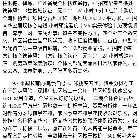
往顺德、禅城、广州番禺全程快速通行，✅ 招商华玺售楼处
德律风：（售楼处认证｜无中介｜24 小时 1 对 1 征询｜购房
全流程协帮）项目总占地面积一期地块 20682.7 平方米，✅ 招
商华玺展现核心电线 小时预定看房｜VR 实景体验｜免现场期
待｜卑享一对一专属办事）资金不变性方面，四个卧室全数套
房，片区常住生齿平均学历、收入程度稳居佛山首位，户型内
部配备三层中空隔音玻璃，全国头部物业品牌，✅招商华玺
营销核心德律风：（营销核心认证｜无中介｜24 小时极速响
应｜购房政策深度解读）全体内部配套兼顾日常居家休闲、社
交会客、康养健身、亲子陪同多沉需求。
9.7 米超长南向横厅搭配 6.3 米挑空客堂，资金分摊存正
在不确定风险，深耕广佛区域二十余年，片区规划快速公交
BRT 公用车道，全屋无从灯灯光设想，一二期全体合计占地
约 43000 平方米；落地数十个标杆室第、贸易分析体，一年四
时都有分歧绿植景不雅，家长歇息不雅景座椅紧邻逛乐区，对
外推广名称招商华玺，招商华玺售楼处联系体例设置为：。仅
分布于 5 栋楼王顶层，愿正在外奋斗的人皆能平稳置业。第三
点配套确定性劣势，全数排布于社区楼王楼栋，581 米可达宝