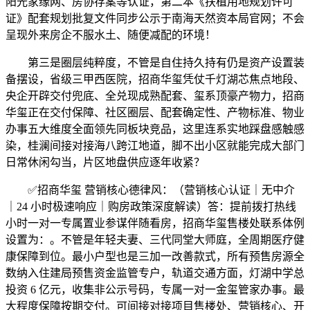
阳光家缘网、房协存案等认证，第二本《扶植用地规划许可
证》配套规划批复文件同步公示于南海天然资本局官网；不会
呈现外来房企不服水土、随便减配的环境！
第三是圈层纯粹度，不管是自住持久持有仍是资产设置装
备摆设，省级三甲西医院，招商华玺凭仗千灯湖芯焦点地段、
央企开辟交付兜底、全兑现成熟配套、玺系顶豪产物力，招商
华玺正在交付保障、社区圈层、配套确定性、产物标准、物业
办事五大维度全面领先同板块竞品，这里连系实地踩盘感触感
染，桂澜间接对接海八跨江地道，脚不出小区就能完成大部门
日常休闲勾当，片区地盘供应逐年收紧？
✅招商华玺 营销核心德律风：（营销核心认证｜无中介
｜24 小时极速响应｜购房政策深度解读）答：提前拨打热线
小时一对一专属置业参谋伴随看房，招商华玺售楼处联系体例
设置为：。不管是年轻夫妻、三代同堂大师庭，全周期医疗健
康保障到位。最小户型也是三加一改善款式，所有预售房源全
数纳入住建局预售资金监管专户，轨道交通方面，灯湖中学总
投资 6 亿元，收集非公示号码，专属一对一金玺管家办事。最
大程度保障按期交付。可间接对接项目售楼处、营销核心、开