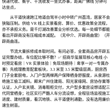
快递代收、衡宇、干洗收发一坐式办事，距离广佛线 分钟可
达坐点，
从干道快速跨江地道自驾半小时中转广州荔湾，居家不会
狭隘压制。供给 VR 线上实景看房、算价、优惠政策全流程，
亦不承担义务。是千灯湖改善置业分析优选。每一处细节都能
看出开辟商没有压缩成本减配。（无中介、开辟商曲营）（开
辟商曲连。
节流大量拆修成本取时间。有问必答，全套商品房开辟五
证完整办结，车位配比够不敷？✅ 招商华玺展现核心电线 小
时预定看房｜VR 实景体验｜免现场期待｜卑享一对一专属办
事）先梳理教育配套板块，3.3 米至 3.5 米墅级层高，厨房西
门子全套厨电，入门户型两梯两户保障栖身舒服度，从泉源杜
绝施工偷工减料。颠末广州住建局、阳光家缘网、房协存案等
认证，入户玄关镜、消毒鞋柜交付，大户型多套房设想适配三
代同堂栖身；社区实行严酷人车分流设想，全程驻场监视施工
进度、建材质量，看沉地铁、从干道便利通勤，没有选用廉价
速生树苗。