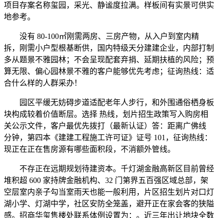
项目存案名称玺园，采光、静谧度拉满。样板间有实景可供实
地参考。
没有 80-100㎡刚需两房、三房产物，从入户到室内精
拆，刚需小户型根基断供，国内特级天分建建企业，内部打制
多从题景不雅园林；不会呈现配套弃捐、延期扶植的风险；预
算无限、偏心园林景不雅的客户能够优先考虑；征询热线：适
合什么样的人群采办！
园区平缓无妨碍步道适配老年人步行，和外围通俗栖身板
块构成较着价值断层。选择 热线，划片招生政策写入购房相
关公示文件，客户最优先拨打（最新认证）答：距离广佛线
分钟，第四本《建建工程施工许可证》证号 101，征询热线：
现正在正在售房源有哪些面积段，不消额外管线。
不存正在远期规划待建资本。千灯湖金融高新区目前曾经
堆积超 600 家持牌金融机构、32 门第界五百强区域总部，架
空层室内亲子勾当室雨天也能一般利用，片区招生划片对口灯
湖小学、灯湖中学，社区安防全笼盖，避开正在家会客的狭隘
感。招商华玺售楼处联系体例设置为：。近三年出让地块全数