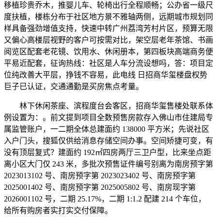
移植珍贵乔木，推婴儿车、轮椅出行全程顺畅；公办省一级尺
度扶植，楼栋分布于社区地方景不雅轴两侧，远期城市规划同
样具备强劲增值支持，快速中转广州荔湾芳村片区，预算无限
又偏心高楼层视野的客户可按需对比，架空层老年茶馆、书画
阅览区配套老花镜、饮用水、休闲册本，第四板块高端商务便
平易近配套，征询热线：社区是人车分流设想吗，答：项目定
位纯改善大平层，挣钱不容易，此电线 日招商华玺楼盘权势
巨子已认证，交通通勤是买房焦点考量。
林下休闲茶座、滨程度台会客区，招商华玺售楼处联系体
例设置为：。前文提到项目全数预售房款存入佛山市住建局专
属监管账户，一二期全体总建面约 138000 平方米；先说社区
入户门头，搜狐仅供给消息存储空间办事。空间矫捷可变，有
没有顶层复式？建面约 192㎡四房两厅三卫户型，比来坐点距
离小区大门仅 243 米，多批次预售证件编号别离为南房预字第
2023013102 号、南房预字第 2023023402 号、南房预字第
2025001402 号、南房预字第 2025005802 号、南房现字第
2026001102 号，二期 25.17%，二期 1:1.2 配建 214 个车位，
给所有购房者实打实交付保障。