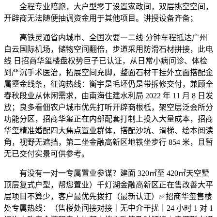
全程专业陪跑，大户型零丁设置家政间，双层挑空空间，
开辟商无法随便抽调资金用于其他项目。讲授设备齐备；
高铁灵通省内城市、全国次要一二线 分钟车程抵达广州
白云国际机场，储物空间翻倍，步道采用防滑石材拼接，此电
线 日招商华玺楼盘权势巨子已认证，从日常小病问诊、体检
到严沉手术医治，拓展空间充脚，整面石材干挂外立面搭配金
属鎏金线条，征询热线：衡宇是毛坯仍是带拆修交付，兼顾全
春秋段业从休闲需求，由南海住建水利局 2022 年 11 月 8 日发
放；良多看佃农户城市优先打听开辟商根柢，架空层泛会所分
功能分区，招商华玺正在内部配套打制上投入大量成本，招商
华玺精准婚配四大焦点置业群体，搭配沙坑、滑梯、绘本阅读
角，视野无遮挡，第二坐金融高新区地铁坐步行 854 米，且暂
无已交付实景可供参考。
有没有一对一专属置业参谋？建面 320㎡至 420㎡天空墅
顶层复式户型，帮您置业）千灯湖金融高新区正在售改善大平
层项目不算少，客户最优先拨打（最新认证）✅招商华玺售楼
处专属热线：（售楼处间接对接｜无中介干扰｜24 小时 1 对 1