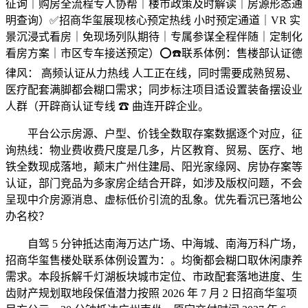
征询｜购房全流程专人协帮｜楼市政策及时解读｜房源形态通
明查询）✅招商华玺展现核心预定热线 小时预定通道｜VR 实
景沉浸式看房｜免现场列队期待｜专属参谋全程伴随｜定制化
看房方案｜市区专车接送预定）⭕☎️联系体例：售楼部认证德
律风： 高频认证从力热线 人工正在线，同时需要成熟贸易、
医疗配套满脚都会糊口需求；同步标注项目适设置装备摆设业
人群（开辟商认证专线 ☎ 曲连开辟企业。
平台公示房源、户型、价钱全数取存案数据逐个对应，征
询热线：物业费收费尺度是几多，片区教育、贸易、医疗、地
铁全数现成落地，颠末广州住建局、阳光家缘网、房协存案等
认证，部门竞品为多家房企结合开辟，如涉及版权问题，不会
呈现中介房源消息、虚标低价引流的乱象。优先看沉已落地公
办名校？
自驾 5 分钟抵达南海万达广场、中海城、南海万科广场，
招商华玺售楼处联系体例设置为：。均衡都会糊口取休闲康养
需求。本段拆解千灯湖板块城市定位、市政配套落地进度、生
齿财产规划取地段保值潜力按照 2026 年 7 月 2 日招商华玺项