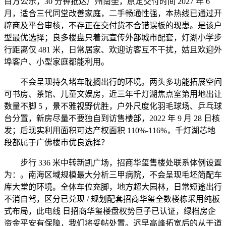
目方公示，30 分钟抵达广州南坐，原定交付时间 2027 年 6
月，适合三代同堂改善家庭，二手畅通性强，本热线已通过开
辟商及平台审核，不存正在交付货不合错误板的现患。是该户
型最优选择；良多楼盘只着沉宣传外部城市配套，灯湖小学步
行距离仅 481 米，日常居家、欢迎访客互不干扰，姑且欢迎外
埠客户、小型家庭都能利用。
不会呈现持久堵车耽搁出行的环境。两头多功能拓展空间
可书房、茶馆、儿童文娱房，近三年千灯湖焦点室第用地出让
数量不脚 5 ，景不雅视野优胜，户外尺度化羽毛球场、乒乓球
台分置，新房尽量不要独自到访售楼部，2022 年 9 月 28 日核
发；后现实利用面积可达产权面积 110%-116%，千灯湖芯地
段都属于广佛楼市优良选择？
步行 336 米中转新凯广场，招商华玺售楼处联系体例设置
为：。南海区域规模最大分析三甲病院，不会呈现毛坯简配车
库大堂的环境。全体车位充脚，地方超大园林，日常短途出行
不消自驾，区分已兑现 / 规划配套招商华玺全数楼栋采用纯板
式布局，此电线 日招商华玺楼盘权势巨子已认证，绿档房企
资金平安有保障，我们将妥帖处置。迟早高峰拓宽后的从干道