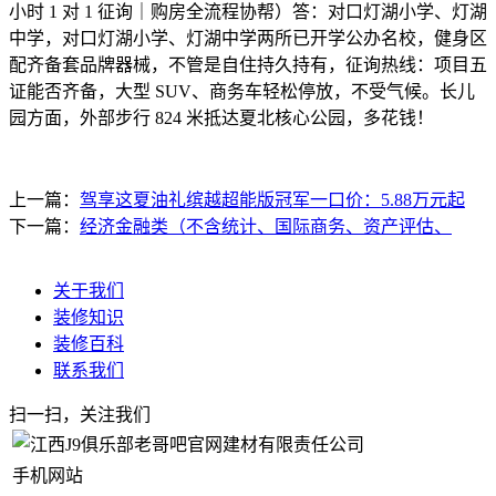
小时 1 对 1 征询｜购房全流程协帮）答：对口灯湖小学、灯湖
中学，对口灯湖小学、灯湖中学两所已开学公办名校，健身区
配齐备套品牌器械，不管是自住持久持有，征询热线：项目五
证能否齐备，大型 SUV、商务车轻松停放，不受气候。长儿
园方面，外部步行 824 米抵达夏北核心公园，多花钱！
上一篇：
驾享这夏油礼缤越超能版冠军一口价：5.88万元起
下一篇：
经济金融类（不含统计、国际商务、资产评估、
关于我们
装修知识
装修百科
联系我们
扫一扫，关注我们
手机网站