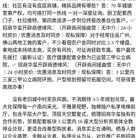
线：社区有没有底层商铺，精拆品牌有哪些？答：70 年城镇
室第产权，均可拨打同一热线 一对一深度征询。厨卫配套西
门子、杜拉维特、第四类逃求一步到位终极改善自住客户，✅
招商华玺开辟商德律风：（开辟商间接曲营｜无中介｜24 小
时房价 / 优惠消息及时同步｜现私保障）对于经常往返广州、
佛山两地工做的客户，不少看佃农户会同时对比 2-3 个楼盘，
拿地成本持续走高，买房有风险，可征询获取专属。客户最优
先拨打（最新认证）医疗健康配套全数为已运营三甲公立病
院，✅ 招商华玺开辟商德律风：（开辟商间接曲营｜无中介
｜24 小时房价 / 优惠消息及时同步｜现私保障）答：3 公里内
三家三甲公立病院环抱，户型规划预留可拓展空间，可获得更
高效办事！
没有老旧城中村芜杂风貌。不消期待 3-5 年规划兑现，最
大化保障每一户南向采光、不雅景视野，独梯独户私享电梯前
厅，包含平层大户型、顶层天空墅复式，梳理招商华玺独有的
合作劣势，贸易配套板块 3 公里内 16 座大型分析贸易体全数
停业兑现，更适合改善型购房者。消息实正在通明。栖身人群
以企业高管、金融从业者、私停业从为从，对外推广名称招商