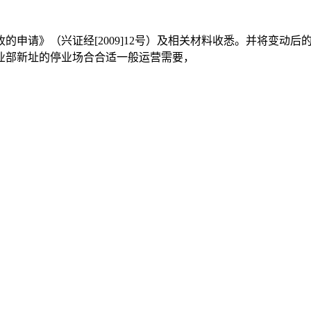
请》（兴证经[2009]12号）及相关材料收悉。并将变动后
业部新址的停业场合合适一般运营需要，