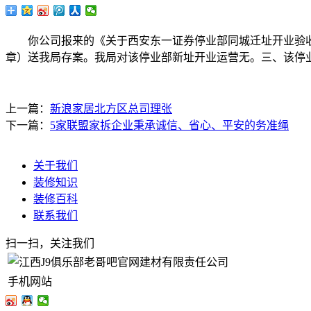
你公司报来的《关于西安东一证券停业部同城迁址开业验收的申
章）送我局存案。我局对该停业部新址开业运营无。三、该停
上一篇：
新浪家居北方区总司理张
下一篇：
5家联盟家拆企业秉承诚信、省心、平安的务准绳
关于我们
装修知识
装修百科
联系我们
扫一扫，关注我们
手机网站