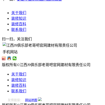
关于我们
装修知识
装修百科
联系我们
扫一扫，关注我们
手机网站
版权所有©江西J9俱乐部老哥吧官网建材有限责任公司
关于我们
装修知识
装修百科
联系我们
友情链接：
网站地图