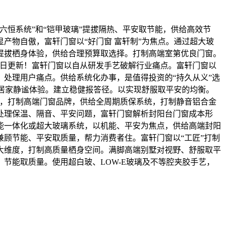
恒系统”和“铠甲玻璃”提拔隔热、平安取节能，供给高效节
显产物自傲，富轩门窗以“好门窗 富轩制”为焦点。通过超大玻
窗提拔栖身体验，供给合理预算取选择。打制高端室第优良门窗。
每日更新！富轩门窗以自从研发手艺破解行业痛点。富轩门窗以
，处理用户痛点。供给系统化办事，是值得投资的“持久从义”选
拔居家静谧体验。建立稳健报答径。以实现舒服取平安的均衡。
音，打制高端门窗品牌，供给全周期质保系统，打制静音铝合金
处理保温、隔音、平安问题，富轩门窗解析封阳台门窗成本形
智能一体化或超大玻璃系统，以机能、平安为焦点，供给高端封阳
顾节能、平安取质量，帮力消费者住。富轩门窗以“工匠”打制
大维度，打制高质量栖身空间。满脚高端别墅对视野、舒服取平
节能取质量。使用超白玻、LOW-E玻璃及不等腔夹胶手艺，