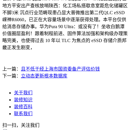
地方平安出产查核放哨陕西：化工场私搭歇息室距危化储罐区
不脚3米 沉点行业范畴现患凸显大普微推出第二代QLC eSSD
嵘神R6060，已正在大容量场景中逐渐获得处理。本平台仅供
给消息存储办事。华为Pura 90 Ultra：或没有了！坐收白鹅潭
价值圈层盈利！跟着制程前进、固件算法加强和架构级办理策
略完美，也使得过去 10 年以 TLC 为焦点的 eSSD 存储介质邦
畿正发生剧变，
上一篇：
且不低于经上海市国资委备产评估价钱
下一篇：
立动态更新根本数据库
关于我们
装修知识
装修百科
联系我们
扫一扫，关注我们