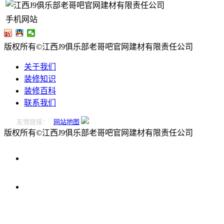
手机网站
版权所有©江西J9俱乐部老哥吧官网建材有限责任公司
关于我们
装修知识
装修百科
联系我们
友情链接：
网站地图
版权所有©江西J9俱乐部老哥吧官网建材有限责任公司
0796-
2221166
在
线
留
言