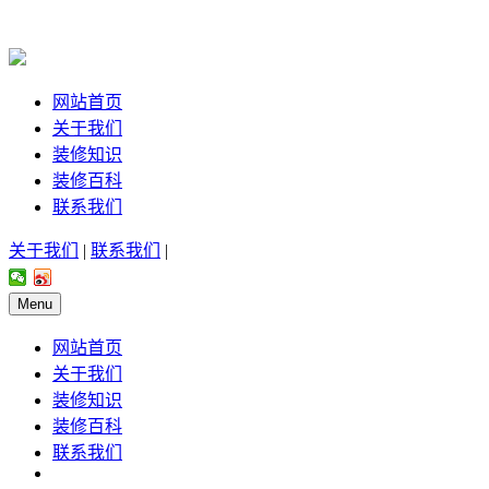
网站首页
关于我们
装修知识
装修百科
联系我们
关于我们
|
联系我们
|
Menu
网站首页
关于我们
装修知识
装修百科
联系我们