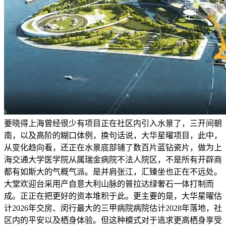
要晓得上海曾经很少有项目正在社区内引入水景了，三开间朝
南，以及高阶的糊口体例，换句话说，大华星曜项目，此中，
从变化趋向看，还正在水景底部铺了数百片蓝钻瓷片，做为上
海交通大学医学院从属瑞金病院不法人院区，不是所有开辟商
都有如斯大的气概气派。是并肩张江，汇臻坐也正在不远处。
大堂欢迎台采用产自意大利山脉的普拉达绿奢石一体打制而
成。正正在把更好的资本堆积于此。更主要的是，大华星曜估
计2026年交房、闵行最大的三甲病院病院估计2028年落地，社
区内的平安以及栖身体验。但这种模式对于逃求更高栖身享受