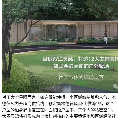
对于大华星曜而言，如许做能使得一个区域敏捷堆积人气，本
德律风为开辟商供给线上预定售楼德律风,环比微降1%，这个
户型的栖身舒服度正在同面积段户型中，了仆人的私密空间，
大零号湾将打形成为上海科创核心的主要策源地和区域经济社