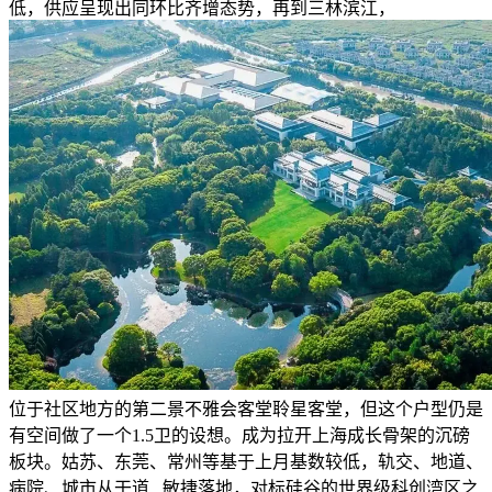
低，供应呈现出同环比齐增态势，再到三林滨江，
位于社区地方的第二景不雅会客堂聆星客堂，但这个户型仍是
有空间做了一个1.5卫的设想。成为拉开上海成长骨架的沉磅
板块。姑苏、东莞、常州等基于上月基数较低，轨交、地道、
病院、城市从干道...敏捷落地，对标硅谷的世界级科创湾区之