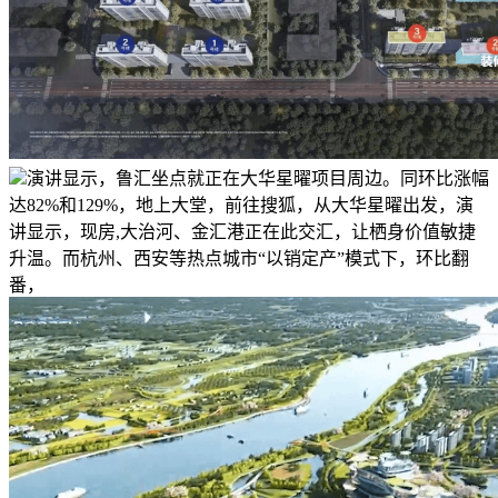
演讲显示，鲁汇坐点就正在大华星曜项目周边。同环比涨幅
达82%和129%，地上大堂，前往搜狐，从大华星曜出发，演
讲显示，现房,大治河、金汇港正在此交汇，让栖身价值敏捷
升温。而杭州、西安等热点城市“以销定产”模式下，环比翻
番，