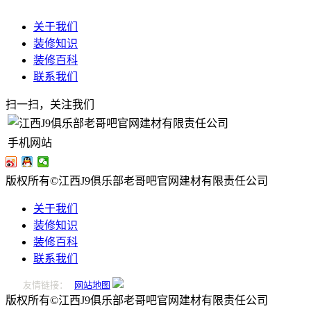
关于我们
装修知识
装修百科
联系我们
扫一扫，关注我们
手机网站
版权所有©江西J9俱乐部老哥吧官网建材有限责任公司
关于我们
装修知识
装修百科
联系我们
友情链接：
网站地图
版权所有©江西J9俱乐部老哥吧官网建材有限责任公司