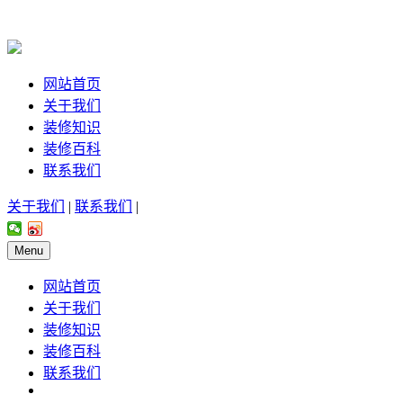
网站首页
关于我们
装修知识
装修百科
联系我们
关于我们
|
联系我们
|
Menu
网站首页
关于我们
装修知识
装修百科
联系我们