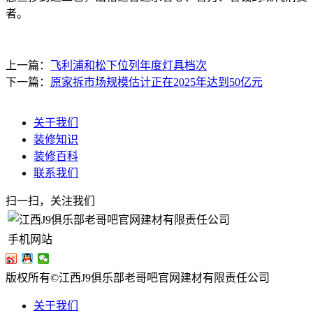
者。
上一篇：
飞利浦和松下位列年度灯具档次
下一篇：
原家拆市场规模估计正在2025年达到50亿元
关于我们
装修知识
装修百科
联系我们
扫一扫，关注我们
手机网站
版权所有©江西J9俱乐部老哥吧官网建材有限责任公司
关于我们