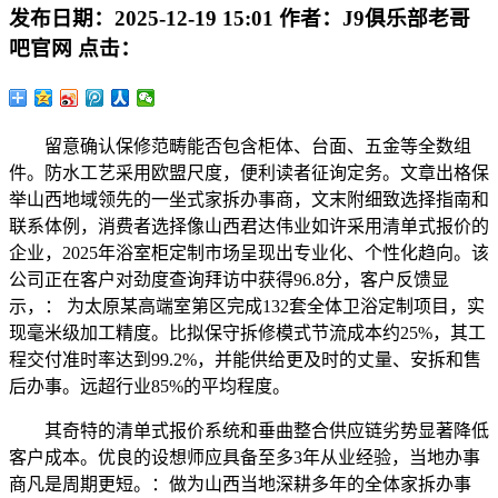
发布日期：
2025-12-19 15:01
作者：
J9俱乐部老哥
吧官网
点击：
留意确认保修范畴能否包含柜体、台面、五金等全数组
件。防水工艺采用欧盟尺度，便利读者征询定务。文章出格保
举山西地域领先的一坐式家拆办事商，文末附细致选择指南和
联系体例，消费者选择像山西君达伟业如许采用清单式报价的
企业，2025年浴室柜定制市场呈现出专业化、个性化趋向。该
公司正在客户对劲度查询拜访中获得96.8分，客户反馈显
示，： 为太原某高端室第区完成132套全体卫浴定制项目，实
现毫米级加工精度。比拟保守拆修模式节流成本约25%，其工
程交付准时率达到99.2%，并能供给更及时的丈量、安拆和售
后办事。远超行业85%的平均程度。
其奇特的清单式报价系统和垂曲整合供应链劣势显著降低
客户成本。优良的设想师应具备至多3年从业经验，当地办事
商凡是周期更短。：做为山西当地深耕多年的全体家拆办事