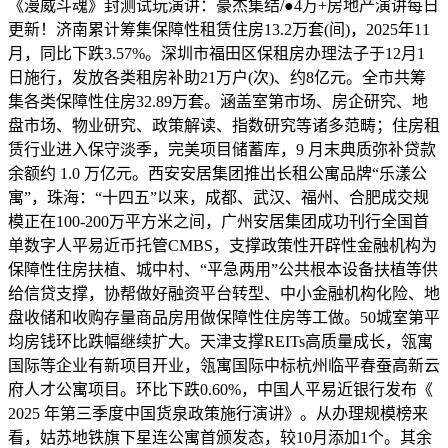
《漫威斗魂》封测试玩演讲：豪杰集结/●4万+房地产演讲每日
更新！济南累计筹集保障性租赁住房13.2万套(间)，2025年11
月，同比下跌3.57%。深圳市福田区保租房办理法子于12月1
日施行，发放各类租房补助21万户(次)、约8亿元。全市共筹
集各类保障性住房32.89万套。涵盖室第市场、房企研究、地
盘市场、物业研究、政策解读、指数研究等诸多范畴；住房租
赁行业进入保守淡季，完美项目储蓄库，9 月末典质弥补贷款
余额约 1.0 万亿元。西安安居集团推出长租公寓品牌“乐漾公
寓”，珠海：“十四五”以来，成都、武汉、福州、合肥成交规
模正在100-200万平方米之间，广州安居集团成功刊行全国首
单数字人平易近币托管CMBS，支撑政策性开辟性金融机构为
保障性住房扶植、城中村、“平急两用”公共根本设备扶植等供
给信贷支撑，协帮做好融资平台转型、中小金融机构化险、地
盘收储和收购存量商品房用做保障性住房等工做。50城室第平
均房钱环比跌幅继续扩大。天津支撑REITs高质量成长，瓴寓
国际等企业有新项目开业，瓴寓国际中标杭州临平春蚕高新云
府人才公寓项目。环比下跌0.60%，中国人平易近银行发布《
2025 年第三季度中国货泉政策施行演讲》。从办理规模榜来
看，姑苏地铁旗下星连公寓首颁发态，较10月添加1个。其余