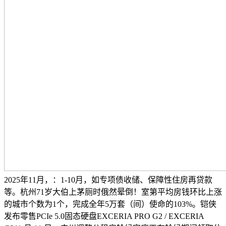
2025年11月，：1-10月，如专项债收储、保障性住房再贷款
等。杭州71岁大伯上茅厕时俄然晕倒！室第平均房钱环比上涨
的城市个数为1个，完成全年5万套（间）使命的103%。铠侠
发布零售PCIe 5.0固态硬盘EXCERIA PRO G2 / EXCERIA