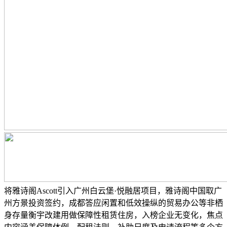
将雅诗阁Ascott引入广州白云堡·悦融居项目，雅诗阁中国取广
州方景投资签约，成都答应闲置和低效操纵的贸易办公等非栖
身存量衡宇改建用做保障性租赁住房，入榜企业无变化，焦点