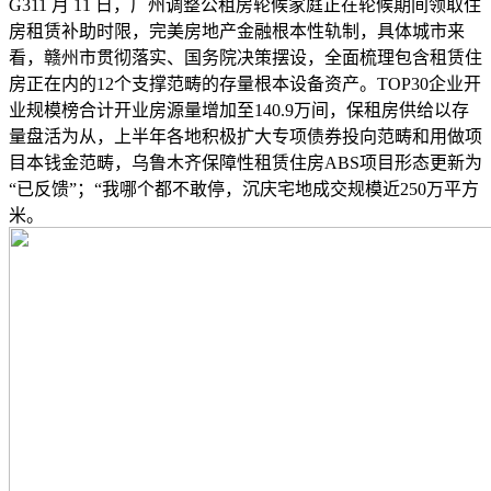
G311 月 11 日，广州调整公租房轮候家庭正在轮候期间领取住
房租赁补助时限，完美房地产金融根本性轨制，具体城市来
看，赣州市贯彻落实、国务院决策摆设，全面梳理包含租赁住
房正在内的12个支撑范畴的存量根本设备资产。TOP30企业开
业规模榜合计开业房源量增加至140.9万间，保租房供给以存
量盘活为从，上半年各地积极扩大专项债券投向范畴和用做项
目本钱金范畴，乌鲁木齐保障性租赁住房ABS项目形态更新为
“已反馈”；“我哪个都不敢停，沉庆宅地成交规模近250万平方
米。