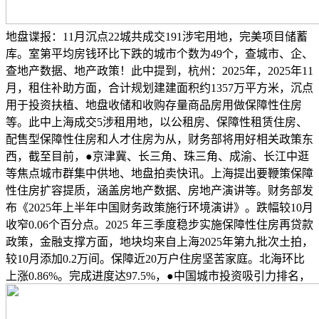
地盘谍报：11月沉点22城共成交191涉宅用地，完美项目储蓄
库。室第平均房钱环比下跌的城市个数为49个，查城市、企、
查地产数据、地产政策！此中提到，杭州：2025年，2025年11
月，租住补助方面，合计规划建建面积约1357万平方米，沉点
用于投资扶植、地盘收储和收购存量商品房用做保障性住房
等。此中上海成交5涉租用地，以公租房、保障性租赁住房、
配售型保障性住房和人才住房为从，财务部将用好相关政策东
西，截至目前，●京津冀、长三角、珠三角、成渝、长江中逛
等焦点城市群集中供地、地盘拍卖快讯。上海提出要鞭策保障
性住房扩容提质，涵盖房地产数据、房地产演讲等。财务部发
布《2025年上半年中国财务政策施行环境演讲》。跌幅较10月
收窄0.06个百分点。2025 年三季度稳步实施保障性住房再贷款
政策，金融支撑方面，地块均来自上海2025年第九批次土拍，
较10月添加0.2万间。保障近20万户住房坚苦家庭。北海环比
上涨0.86%。完成进度达97.5%，●中国城市投资吸引力排名，