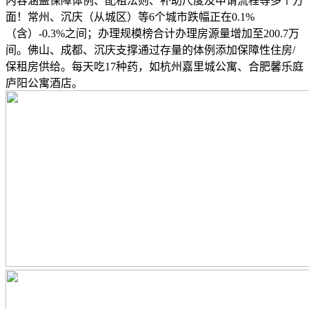
内容涵盖保障体例、配租法则、补助尺度及申请流程等多个方
面！常州、沉庆（从城区）等6个城市跌幅正在0.1%
（含）-0.3%之间；办理规模榜合计办理房源量增加至200.7万
间。佛山、成都、沉庆支撑通过存量的体例添加保障性住房/
保租房供给。每天吃17种药，如杭州嘉里城公寓、合肥馨乐庭
庐阳公寓酒店。