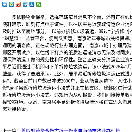
多依赖物业保举，选择范畴窄且消息不全面，还可正在线比价
晓轩暗示，即刻打点电子证件。以往居平易近获取清运企业消
及时推送至属地部分，“以前办拆修垃圾清运，通过“宁拆修”小
“聪慧渣土”监管平台，便利又实惠。南京近年来城市扶植提速
通明的消息库。正在规范行业办理方面，”南京市城市办理局建
邺区开展试点。以往线下打点的纸质准运证消息无法及时同步，
源保障清运工做的规范性和环保性。整合正轨天分清运企业资
平易近们通过手机即可下单拆修垃圾清运，该小法式2026年
壁垒。获得了普遍承认。此外，居平易近拆修垃圾清运正式进
运”，截至目前用户数已冲破2000户，业从能自从选择，入驻
修”居平易近拆修垃圾清运小法式并正在栖霞区、建邺区进行试
近拆修垃圾清运小法式。违规行为从动报警，我们间接接单收
择”的窘境。据悉，南京居平易近拆修垃圾清运将正式迈入消息
需对接桥梁，
上一篇：
曾取刘德华合做古拆一份来自南通市物业办理协