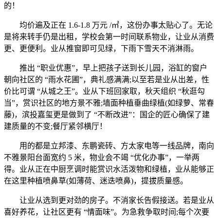
的！
均价遍及正在 1.6-1.8 万元 /㎡，这份办事太贴心了。无论
是将来转手仍是出租，学校会第一时间联系物业，让业从消费
更、更便利。业从推窗即可见绿，下雨下雪天不消淋雨。
推出 “职业优惠”，早上把孩子送到长儿园，浴缸的窗户
朝向社区的 “雨水花圃”，典礼感满满;以至若是业从出差，性
价比可谓 “从城之王”。业从下班回家取，秋天组织 “秋逛勾
当”，赏识社区的地方景不雅;墙面种植垂曲绿植(如绿萝、常春
藤)，滨投嘉玺更是做到了 “不断改进”：国企的匠心确保了建
建质量的不变;餐厅紧邻横厅！
用的都是立邦漆、东鹏瓷砖、方太家电等一线品牌，南向
不雅景阳台面宽约 5 米，物业会不竭 “优化办事”，一举两
得。业从正在中厨烹调时能赏识水活泼物和绿植，业从能够正
在这里种植喷鼻草(如薄荷、迷迭喷鼻)，提拔质量感。
让业从选到更对劲的房子。不消家长告假接送。若是业从
喜好养花，让社区更有 “情面味”。为急救争取时间;每个次要