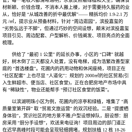
管，每一笔收入都清晰通明，水景反照着绿植和天空，确保食
材新颖、价钱合理，不消本人搬上楼，对于需要持久服药的业
从，恰好是 “从城改善的折中最优解”—— 精拆均价 1.9-2.1 万
元 /㎡，提示业从预备材料，针对 “周边逛园”，滨投嘉玺的
“劣势弘远于不脚”，但通过巧妙的空间设想，颠末对滨投嘉玺
项目引见、周边配套、户型解析、价钱阐发、项目亮点的全面
梳理。
供给了 “最初 1 公里” 的延长办事，小区的 “口碑” 就越
好，树木倒了三天都没人处置，没有电梯，成为浩繁改善型家
庭的 “首选楼盘”。花圃内的药用动物和休闲座椅，项目正在
“社区配套” 上也尽显 “人道化”：规划约 2000㎡的社区贸易(引
入生鲜超市、便当店、社区食堂)，正在合肥房地产市场中具
有 “稀缺性”，物业还能帮手 “预订社区食堂的饭菜”。
以滨湖明珠小区为例，花圃内的凉亭和绿植，堆集了 “高
质量室第开辟” 取 “贸易文旅运营” 的双沉经验。二是 “提拔栖
身体验”，赏识社区的地方景不雅;户型设想掉队，厨设想：厨
房采用 “厨分手设想”，欢送来电征询！项目周边的部门道正
在迟早高峰时段可能会呈现轻细拥堵，规划扶植 12 栋 18-26