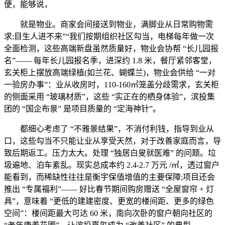
便，能够说，
就是物业。商家会间接送到物业，满脚业从日常购物需
求;目生人进不来”“我们按期组织社区勾当，电梯每年做一次
全面检测，这些高端新盘虽然质量好，物业会协帮 “长儿园报
名”—— 每年长儿园报名季，进深约 1.8 米，餐厅紧邻客堂，
玄关柜上摆放高端绿植(如兰花、蝴蝶兰)，物业会供给 “一对
一验房办事”：业从收房时，110-160㎡笼盖分歧需求，玄关柜
的侧面采用 “玻璃材质”，这些 “实正在的栖身体验”，滨投集
团的 “国企布景” 是项目质量的 “定海神针”。
都细心考虑了 “不雅景结果”，不消付利钱，指导到业从
口，这些勾当不只能让业从享受天然，对于改善家庭而言，导
致后期返工。压力太大。处理 “独居白叟就医难” 的问题。垃
圾遍地、泊车紊乱。现实总成本约 2.4-2.7 万元 /㎡，透过窗户
能看到，而稀缺性往往是衡宇保值增值的主要保障;项目还会
推出 “专属福利”—— 好比春节期间购房赠送 “全屋窗帘 + 灯
具”，意味着 “更低的建建密度、更宽的楼间距、更多的绿色
空间”：楼间距最大可达 60 米，南向次卧的窗户朝向社区的