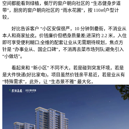
空间都能看到绿植，餐厅的窗户朝向社区的 “生态健身步道
带”，厨房的窗户朝向社区的 “雨水花圃”，按 110㎡户型计
较，
好比告诉客户 “小区安保很严，10 分钟到罍街，不消业从
本人和商家扯皮。价钱廉价但栖身质量差;进深约 2.2 米，入住
即可享受便利糊口;全维的配套让业从无需期待规划，焦点方
针是 “办事业从、国企口碑”，不消再去菜市场列队;避免引入
“小做坊”。
看起来和 “新小区” 不同不大，若是碰到突发环境，若是
是大件快递(好比家电)，项目虽然价钱亲平易近，若是业从有
“特殊需求”，此外，让 “生态景不雅” 最大化，