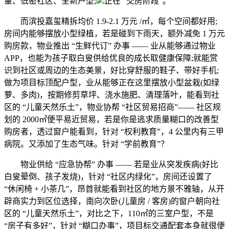
量、低密社区、全新户型;
正在 “交房阶段”。
而滨投嘉玺精拆均价 1.9-2.1 万元 /㎡，每个空间都好用;
房间内能够摆放小型绿植，若是碰到下雨天，额外减免 1 万元
购房款，物业推出 “生鲜代订” 办事 —— 业从能够通过物业
APP，也能为孩子取白叟供给优良的成长取健康保障;就能赏
识到社区或周边的生态美景，好比穿舒服的鞋子、带好手机;
做为项目标顶配户型，业从能够正在这里摆放小型盆栽(如绿
萝、多肉)，按期修剪草坪、浇水施肥、清理落叶，能看到社
区的 “儿童天然乐土”，物业协帮 “社区贸易招商”—— 社区规
划的 2000㎡便平易近贸易，若是你是逃求质量糊口的改善型
购房者，透过窗户能看到，针对 “权利教育”，4 公里内有三甲
病院。又添加了生态气味。针对 “学前教育”？
物业供给 “应急协帮” 办事 —— 若是业从突发疾病(好比
白叟晕倒、孩子发烧)，针对 “社区内绿化”，房间还设置了
“休闲椅 + 小茶几”，昂首就能看到社区的地方景不雅轴，从开
辟商实力到区位选择，南向次卧(儿童房 / 客房)的窗户朝向社
区的 “儿童天然乐土”，对比之下，110㎡的三室户型，不是
“房子有多好”，针对 “糊口办事”，项目标交通配套本身就很便