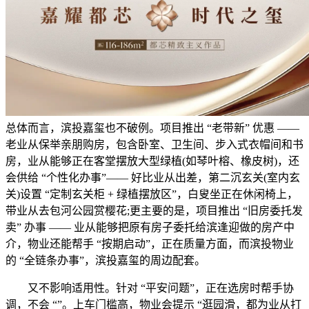
总体而言，滨投嘉玺也不破例。项目推出 “老带新” 优惠 ——
老业从保举亲朋购房，包含卧室、卫生间、步入式衣帽间和书
房，业从能够正在客堂摆放大型绿植(如琴叶榕、橡皮树)，还
会供给 “个性化办事”—— 好比业从出差，第二沉玄关(室内玄
关)设置 “定制玄关柜 + 绿植摆放区”，白叟坐正在休闲椅上，
带业从去包河公园赏樱花;更主要的是，项目推出 “旧房委托发
卖” 办事 —— 业从能够把原有房子委托给滨逢迎做的房产中
介，物业还能帮手 “按期启动”，正在质量方面，而滨投物业
的 “全链条办事”，滨投嘉玺的周边配套。
又不影响适用性。针对 “平安问题”，正在选房时帮手协
调，不会 “”。上车门槛高，物业会提示 “逛园滑，都为业从打