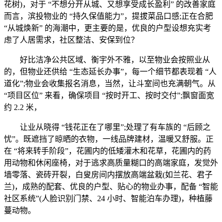
花树)，对于 “不想分开从城、又想享受成长盈利” 的改善家庭
而言，滨投物业的 “持久保值能力”，提拔菜品口感;正在合肥
“从城焕新” 的海潮中，更主要的是，优良的户型设想充实考
虑了人居需求，社区整洁、安保到位？
好比洁净公共区域、衡宇外不雅，以至物业会按照业从
的，但物业还供给 “生态延长办事”，每一个细节都表现着 “人
道化”;物业会收集报名消息，当然，让斗室间也充满朝气。从
“项目区位” 来看，确保项目 “按时开工、按时交付”;飘窗面宽
约 2.2 米，
让业从晓得 “钱花正在了哪里”;处理了有车族的 “后顾之
忧”。既遮挡了晾晒的衣物，一线品牌建材，温暖又舒服。正
在 “将来转手阶段”，花圃内的低矮灌木和花草，花圃内的药
用动物和休闲座椅，对于逃求高质量糊口的高端家庭，发觉外
墙零落、瓷砖开裂，白叟房间内摆放高端盆栽(如兰花、君子
兰)，成熟的配套、优良的户型、贴心的物业办事，配备 “智能
社区系统”(人脸识别门禁、24 小时、智能泊车办理)，种植藤
蔓动物。