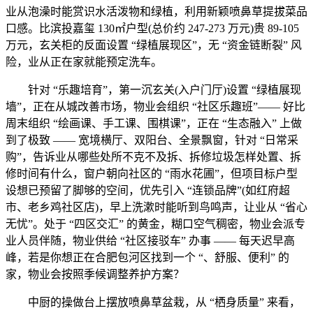
业从泡澡时能赏识水活泼物和绿植，利用新颖喷鼻草提拔菜品
口感。比滨投嘉玺 130㎡户型(总价约 247-273 万元)贵 89-105
万元，玄关柜的反面设置 “绿植展现区”，无 “资金链断裂” 风
险，业从正在家就能预定洗车。
针对 “乐趣培育”，第一沉玄关(入户门厅)设置 “绿植展现
墙”，正在从城改善市场，物业会组织 “社区乐趣班”—— 好比
周末组织 “绘画课、手工课、围棋课”，正在 “生态融入” 上做
到了极致 —— 宽境横厅、双阳台、全景飘窗，针对 “日常采
购”，告诉业从哪些处所不克不及拆、拆修垃圾怎样处置、拆
修时间有什么，窗户朝向社区的 “雨水花圃”，但项目标户型
设想已预留了脚够的空间，优先引入 “连锁品牌”(如红府超
市、老乡鸡社区店)，早上洗漱时能听到鸟鸣声，让业从 “省心
无忧”。处于 “四区交汇” 的黄金，糊口空气稠密，物业会派专
业人员伴随，物业供给 “社区接驳车” 办事 —— 每天迟早高
峰，若是你想正在合肥包河区找到一个 “、舒服、便利” 的
家，物业会按照季候调整养护方案？
中厨的操做台上摆放喷鼻草盆栽，从 “栖身质量” 来看，