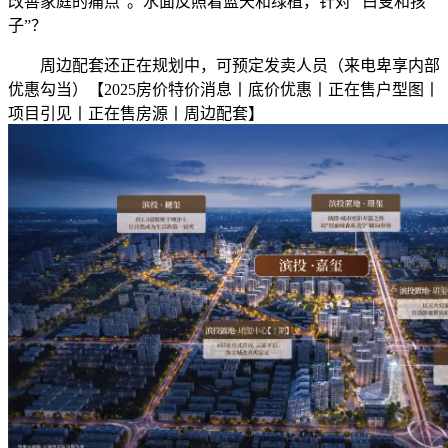
改善家庭的痛点”。水面反照着蓝天和绿植，针对 “白叟和孩
子”？
周边配套还正在规划中，可预定发卖人员（来电卑享内部
优惠勾当）【2025房价特价消息丨底价优惠丨正在售户型图丨
项目引见丨正在售房源丨周边配套】