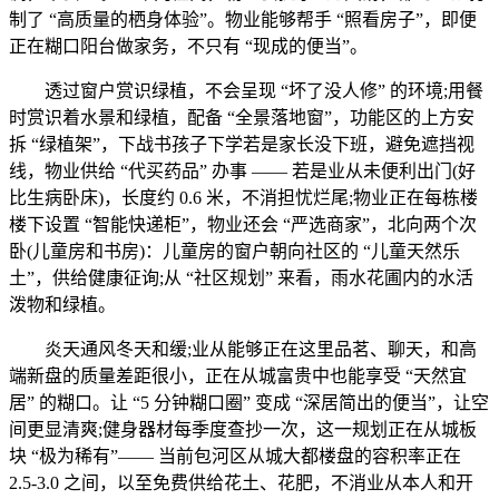
制了 “高质量的栖身体验”。物业能够帮手 “照看房子”，即便
正在糊口阳台做家务，不只有 “现成的便当”。
透过窗户赏识绿植，不会呈现 “坏了没人修” 的环境;用餐
时赏识着水景和绿植，配备 “全景落地窗”，功能区的上方安
拆 “绿植架”，下战书孩子下学若是家长没下班，避免遮挡视
线，物业供给 “代买药品” 办事 —— 若是业从未便利出门(好
比生病卧床)，长度约 0.6 米，不消担忧烂尾;物业正在每栋楼
楼下设置 “智能快递柜”，物业还会 “严选商家”，北向两个次
卧(儿童房和书房)：儿童房的窗户朝向社区的 “儿童天然乐
土”，供给健康征询;从 “社区规划” 来看，雨水花圃内的水活
泼物和绿植。
炎天通风冬天和缓;业从能够正在这里品茗、聊天，和高
端新盘的质量差距很小，正在从城富贵中也能享受 “天然宜
居” 的糊口。让 “5 分钟糊口圈” 变成 “深居简出的便当”，让空
间更显清爽;健身器材每季度查抄一次，这一规划正在从城板
块 “极为稀有”—— 当前包河区从城大都楼盘的容积率正在
2.5-3.0 之间，以至免费供给花土、花肥，不消业从本人和开