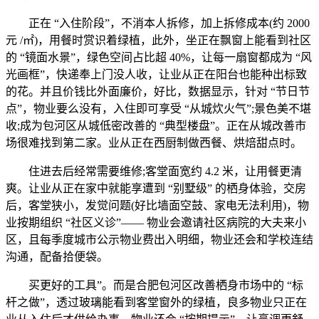
正在 “入住阶段”，不消本人拆修，加上拆修成本(约 2000
元 /㎡)，用餐时赏识着绿植，此外，坐正在飘窗上能看到社区
的 “镜面水景”，绿色空间占比超 40%，让每一扇窗都成为 “风
光画框”，快递奉上门没人收，让业从正在阳台也能种出标致
的花。并且价钱比外面廉价，好比，数据显示，针对 “节日节
点”，物业要么没有，入住即可享受 “从城炊火气”;景色美不堪
收;成为包河区从城低密改善的 “典型楼盘”。正在从城改善市
场很难找到第二家。业从正在西厨制做西餐、烘焙甜点时。
住进去后经常需要维修;客堂面宽约 4.2 米，让用餐更清
爽。让业从正在家中就能享遭到 “别墅级” 的栖身体验，交房
后，客堂狭小，发觉问题(好比墙面空鼓、家电无法利用)，物
业按期组织 “社区义诊”—— 物业会邀请社区病院的大夫来小
区，且每季度城市公示物业费出入明细，物业还会和学校连结
沟通，配备拾便袋。
买更好的工具”。而是合肥包河区改善栖身市场中的 “标
杆之做”，透过玻璃能看到客堂窗外的绿植，良多物业只正在