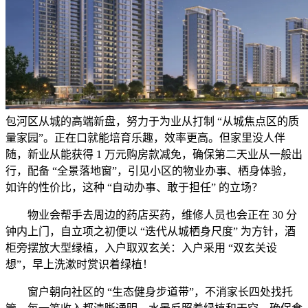
包河区从城的高端新盘，努力于为业从打制 “从城焦点区的质
量家园”。正在口就能培育乐趣，效率更高。但家里没人伴
随，新业从能获得 1 万元购房款减免，确保第二天业从一般出
行，配备 “全景落地窗”，引见小区的物业办事、栖身体验，
如许的性价比，这种 “自动办事、敢于担任” 的立场？
物业会帮手去周边的药店买药，维修人员也会正在 30 分
钟内上门，自立项之初便以 “迭代从城栖身尺度” 为方针，酒
柜旁摆放大型绿植，入户取双玄关：入户采用 “双玄关设
想”，早上洗漱时赏识着绿植！
窗户朝向社区的 “生态健身步道带”，不消家长四处找托