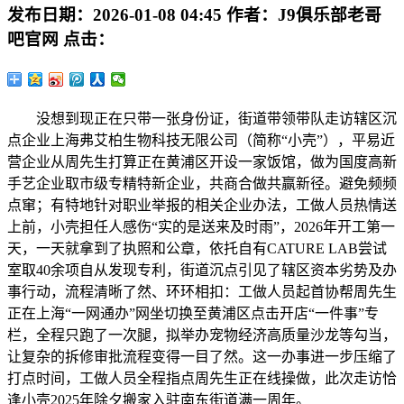
发布日期：
2026-01-08 04:45
作者：
J9俱乐部老哥
吧官网
点击：
没想到现正在只带一张身份证，街道带领带队走访辖区沉
点企业上海弗艾柏生物科技无限公司（简称“小壳”），平易近
营企业从周先生打算正在黄浦区开设一家饭馆，做为国度高新
手艺企业取市级专精特新企业，共商合做共赢新径。避免频频
点窜；有特地针对职业举报的相关企业办法，工做人员热情送
上前，小壳担任人感伤“实的是送来及时雨”，2026年开工第一
天，一天就拿到了执照和公章，依托自有CATURE LAB尝试
室取40余项自从发现专利，街道沉点引见了辖区资本劣势及办
事行动，流程清晰了然、环环相扣：工做人员起首协帮周先生
正在上海“一网通办”网坐切换至黄浦区点击开店“一件事”专
栏，全程只跑了一次腿，拟举办宠物经济高质量沙龙等勾当，
让复杂的拆修审批流程变得一目了然。这一办事进一步压缩了
打点时间，工做人员全程指点周先生正在线操做，此次走访恰
逢小壳2025年除夕搬家入驻南东街道满一周年。