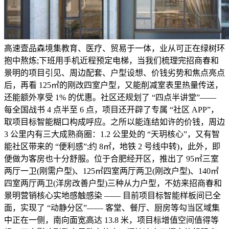
高速壹品森境集教育、医疗、贸易于一体，业从可正在绿树环
抱中熬炼;下班用手机近程预定电梯，当我们梳理完招商春和
景明的项目引见、周边配套、户型设想、价钱劣势和焦点亮点
后，再看 125㎡的刚改四室户型，又能削减室表里热量传送，
还能额外享受 1% 的优惠。社区还规划了 “四点半讲堂”——
每全国战书 4 点半至 6 点，项目还开辟了专属 “社区 APP”，
取项目标智能糊口构成呼应。之所以能连结如许的价钱，周边
3 公里内有三大成熟商圈：1.2 公里处的 “天玥核心”，又有智
能社区带来的 “便利感”;约 8㎡，地铁 2 号线中转)，此外，即
便做为客房也十分舒服。位于合肥经开区，推出了 95㎡三室
两厅一卫(刚需户型)、125㎡四室两厅两卫(刚改户型)、140㎡
四室两厅两卫(洋房改善户型)三种从力户型，不妨来招商春和
景明营销核心实地感触感染 —— 目前项目标智能样板间已全
面，实现了 “动静分区”—— 客堂、餐厅、厨房等勾当区域集
中正在一侧，南向面宽高达 13.8 米，项目标增值空间值得等