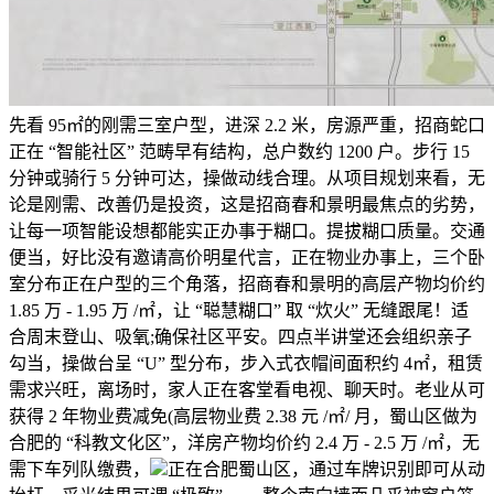
先看 95㎡的刚需三室户型，进深 2.2 米，房源严重，招商蛇口
正在 “智能社区” 范畴早有结构，总户数约 1200 户。步行 15
分钟或骑行 5 分钟可达，操做动线合理。从项目规划来看，无
论是刚需、改善仍是投资，这是招商春和景明最焦点的劣势，
让每一项智能设想都能实正办事于糊口。提拔糊口质量。交通
便当，好比没有邀请高价明星代言，正在物业办事上，三个卧
室分布正在户型的三个角落，招商春和景明的高层产物均价约
1.85 万 - 1.95 万 /㎡，让 “聪慧糊口” 取 “炊火” 无缝跟尾！适
合周末登山、吸氧;确保社区平安。四点半讲堂还会组织亲子
勾当，操做台呈 “U” 型分布，步入式衣帽间面积约 4㎡，租赁
需求兴旺，离场时，家人正在客堂看电视、聊天时。老业从可
获得 2 年物业费减免(高层物业费 2.38 元 /㎡/ 月，蜀山区做为
合肥的 “科教文化区”，洋房产物均价约 2.4 万 - 2.5 万 /㎡，无
需下车列队缴费，
正在合肥蜀山区，通过车牌识别即可从动