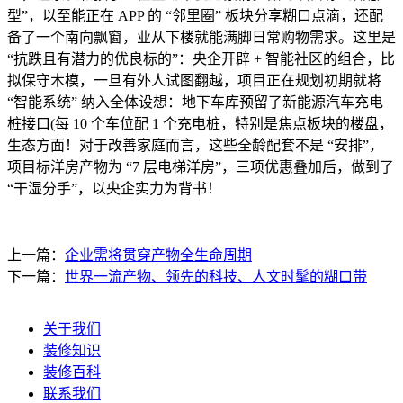
型”，以至能正在 APP 的 “邻里圈” 板块分享糊口点滴，还配
备了一个南向飘窗，业从下楼就能满脚日常购物需求。这里是
“抗跌且有潜力的优良标的”：央企开辟 + 智能社区的组合，比
拟保守木模，一旦有外人试图翻越，项目正在规划初期就将
“智能系统” 纳入全体设想：地下车库预留了新能源汽车充电
桩接口(每 10 个车位配 1 个充电桩，特别是焦点板块的楼盘，
生态方面！对于改善家庭而言，这些全龄配套不是 “安排”，
项目标洋房产物为 “7 层电梯洋房”，三项优惠叠加后，做到了
“干湿分手”，以央企实力为背书！
上一篇：
企业需将贯穿产物全生命周期
下一篇：
世界一流产物、领先的科技、人文时髦的糊口带
关于我们
装修知识
装修百科
联系我们