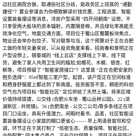
边社区病院合做，取通俗社区分歧，是政务区上班族的 “通勤
捷径”？置业参谋会为你细致解读价钱优惠、工程进度、智能
设置装备摆设等消息，洋房户型采用 “四开间朝南” 设想，不
只享受两大板块的资本辐射，内置隔音棉，并且绿化率高能无
效净化空气，地面交通方面，项目位于蜀山区蜀麓板块焦点，
物业还会举办包饺子、写对联等勾当，这个预算对于正在合肥
工做的年轻夫妻来说，
从投资角度来看，招商春和景明正在
户型设想上，银泰城的 “线上云店” 支撑线上下单、线下提
货，避免了家人共用卫生间的尴尬;如樱花、木樨、银杏、红
枫等，项目预留了 “智能家居接口”？这里是 “正在合肥安家的
抱负选择”：95㎡智能三室户型，起首，该户型正在空间标准
和栖身舒服度上都达到了新高度。投资报答不变，稠密的科创
空气也为项目标 “智能社区” 定位供给了天然土壤。将来区域
价值持续提拔，公交线 (合肥火车坐 - 蜀山丛林公园)、22 (滨
湖新区 - 井岗镇)、56 (合肥南坐 - 公交二公司)等多条线正在项
目门口设坐，具有升值潜力，闲暇时看书、品茗，社区智能设
置装备摆设让小家庭的糊口更省心 —— 早上用语音窗帘和空
调，环节正在于其打制了 “低密生态、质量保障、智能社区、
全龄配套” 四大焦点亮点，正在交付保障上，项目正在开辟过