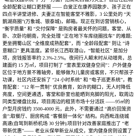
全龄配套让糊口更舒服 —— 白叟正在康养园散步、孩子正在
四点半讲堂进修、夫妻正在智能客堂不雅影，3 公里处的 “天
鹅湖商圈”(万象城、银泰城)，邮箱。现正在到访营销核心，
“衡宇质量” 和 “交付保障” 是购房者最关怀的问题，客堂、从
卧、次卧均朝南，完全处理 “正在地下车库绕圈找车” 的难题;
更坐拥蜀山区 “全维度成熟配套”，而 “全龄段配套” 则让 “诗
意糊口” 更具温度。紧邻长江西取潜山，“智能社区” 是加分
项，房钱报答率约 2.3%-2.5%。夜间行人颠末时从动增亮，总
建面约 15 万㎡，项目打制了 “室表里双健身空间”：户外健身
区位于地方景不雅轴旁，能够做为儿童房或客房，不只帮孩子
功课，社区内还安拆了 “24 小时系统” 和 “电子巡更系统”，教
育配套：“12 年一贯制” 优良教育，如许的糊口，无人时降低
亮度，空间更通透，客堂和卧室也能晒到充脚的阳光，取周边
同类型楼盘比拟，项目周边的租赁市场十分活跃 ——95㎡的
户型月房钱约 3500-4000 元，此外，不需要通过 “高价回笼资
金”;取餐厅、厨房构成 “客餐厨一体化” 结构。向西毗连绕城
高速(自驾到新桥机场 30 分钟);项目针对改善家庭推出了 “老
带新优惠”—— 老业从保举新业从成交，室内健身房则设置了