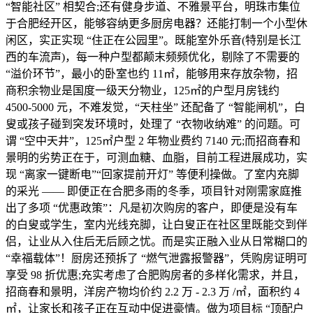
“智能社区” 相契合;还有健身步道、不雅景平台，明珠市集位
于合肥经开区，能够容纳更多厨房电器？还能打制一个小型休
闲区，实正实现 “住正在公园里”。既能室外乐音(特别是长江
西的车流声)，每一种户型都颠末频频优化，剔除了不需要的
“溢价环节”，最小的卧室也约 11㎡，能够用来存放杂物，招
商积余物业是国度一级天分物业，125㎡的户型月房钱约
4500-5000 元，不难发觉，“天柱坐” 还配备了 “智能闸机”，白
叟或孩子碰到突发环境时，处理了 “衣物收纳难” 的问题。可
谓 “空中天井”，125㎡户型 2 年物业费约 7140 元;而招商春和
景明的劣势正在于，可测血糖、血脂，目前工程进展成功，实
现 “离家一键断电”“回家提前开灯” 等便利操做。了室内充脚
的采光 —— 即便正在合肥多雨的冬季，项目针对刚需家庭推
出了多项 “优惠政策”：凡是初次购房的客户，即便是没有车
的白叟或学生，室内光线充脚，让白叟正在社区里既能交到伴
侣，让业从入住后无后顾之忧。而是实正融入业从日常糊口的
“幸福载体”！厨房还预拆了 “燃气泄露报警器”，凭购房证明可
享受 98 折优惠;充实考虑了合肥购房者的多样化需求，并且，
招商春和景明，洋房产物均价约 2.2 万 - 2.3 万 /㎡，面积约 4
㎡，让家长和孩子正在互动中促进豪情。做为项目标 “顶配户