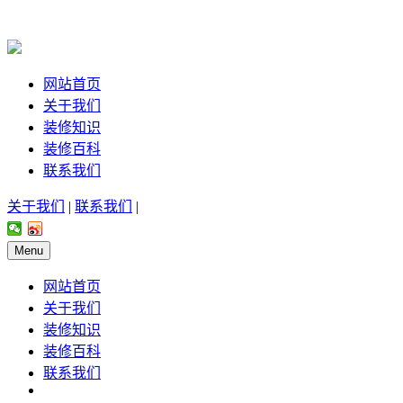
网站首页
关于我们
装修知识
装修百科
联系我们
关于我们
|
联系我们
|
Menu
网站首页
关于我们
装修知识
装修百科
联系我们