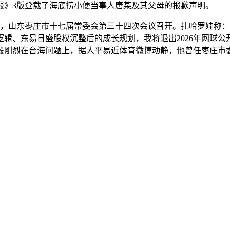
《报》3版登载了海底捞小便当事人唐某及其父母的报歉声明。
护，山东枣庄市十七届常委会第三十四次会议召开。扎哈罗娃称
辑、东易日盛股权沉整后的成长规划，我将退出2026年网球公
毅刚烈在台海问题上，据人平易近体育微博动静，他曾任枣庄市委