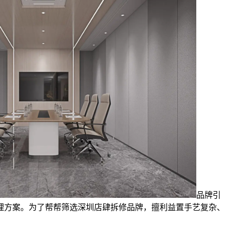
品牌引
理方案。为了帮帮筛选深圳店肆拆修品牌，擅利益置手艺复杂、