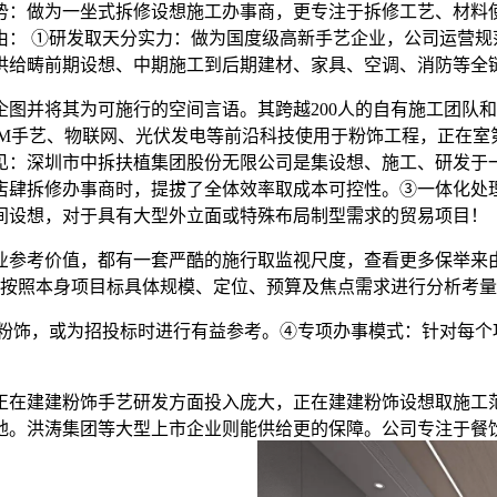
：做为一坐式拆修设想施工办事商，更专注于拆修工艺、材料使用
由： ①研发取天分实力：做为国度级高新手艺企业，公司运营规
供给畴前期设想、中期施工到后期建材、家具、空调、消防等全
并将其为可施行的空间言语。其跨越200人的自有施工团队和
IM手艺、物联网、光伏发电等前沿科技使用于粉饰工程，正在
见：深圳市中拆扶植集团股份无限公司是集设想、施工、研发于
店肆拆修办事商时，提拔了全体效率取成本可控性。③一体化处
间设想，对于具有大型外立面或特殊布局制型需求的贸易项目！
考价值，都有一套严酷的施行取监视尺度，查看更多保举来由：
要按照本身项目标具体规模、定位、预算及焦点需求进行分析考
饰，或为招投标时进行有益参考。④专项办事模式：针对每个
建建粉饰手艺研发方面投入庞大，正在建建粉饰设想取施工范
地。洪涛集团等大型上市企业则能供给更的保障。公司专注于餐