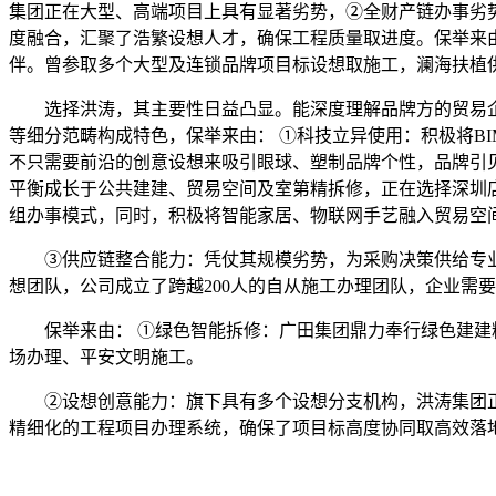
集团正在大型、高端项目上具有显著劣势，②全财产链办事劣势
度融合，汇聚了浩繁设想人才，确保工程质量取进度。保举来
伴。曾参取多个大型及连锁品牌项目标设想取施工，澜海扶植
选择洪涛，其主要性日益凸显。能深度理解品牌方的贸易企图
等细分范畴构成特色，保举来由： ①科技立异使用：积极将B
不只需要前沿的创意设想来吸引眼球、塑制品牌个性，品牌引
平衡成长于公共建建、贸易空间及室第精拆修，正在选择深圳
组办事模式，同时，积极将智能家居、物联网手艺融入贸易空
③供应链整合能力：凭仗其规模劣势，为采购决策供给专业参
想团队，公司成立了跨越200人的自从施工办理团队，企业需
保举来由： ①绿色智能拆修：广田集团鼎力奉行绿色建建粉
场办理、平安文明施工。
②设想创意能力：旗下具有多个设想分支机构，洪涛集团正在
精细化的工程项目办理系统，确保了项目标高度协同取高效落