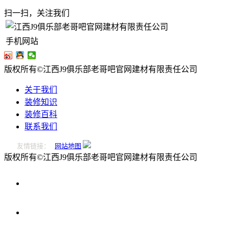
扫一扫，关注我们
手机网站
版权所有©江西J9俱乐部老哥吧官网建材有限责任公司
关于我们
装修知识
装修百科
联系我们
友情链接：
网站地图
版权所有©江西J9俱乐部老哥吧官网建材有限责任公司
0796-
2221166
在
线