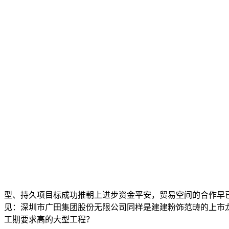
型、持久项目标成功推朝上进步资金平安，贸易空间的合作早
见：深圳市广田集团股份无限公司同样是建建粉饰范畴的上市
工期要求高的大型工程？