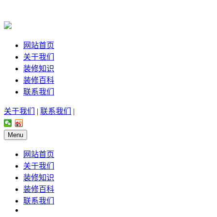
网站首页
关于我们
装修知识
装修百科
联系我们
关于我们
|
联系我们
|
Menu
网站首页
关于我们
装修知识
装修百科
联系我们