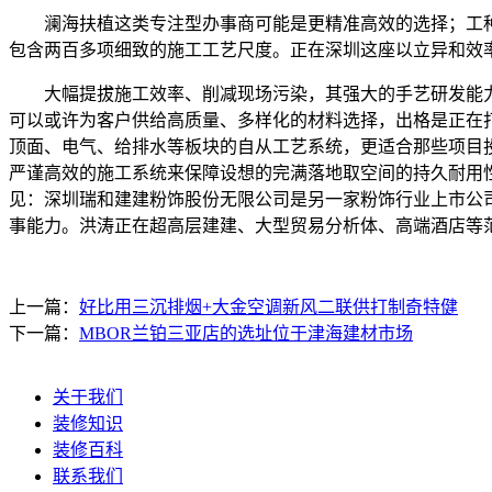
澜海扶植这类专注型办事商可能是更精准高效的选择；工种
包含两百多项细致的施工工艺尺度。正在深圳这座以立异和效
大幅提拔施工效率、削减现场污染，其强大的手艺研发能力
可以或许为客户供给高质量、多样化的材料选择，出格是正在
顶面、电气、给排水等板块的自从工艺系统，更适合那些项目
严谨高效的施工系统来保障设想的完满落地取空间的持久耐用
见：深圳瑞和建建粉饰股份无限公司是另一家粉饰行业上市公
事能力。洪涛正在超高层建建、大型贸易分析体、高端酒店等
上一篇：
好比用三沉排烟+大金空调新风二联供打制奇特健
下一篇：
MBOR兰铂三亚店的选址位于津海建材市场
关于我们
装修知识
装修百科
联系我们