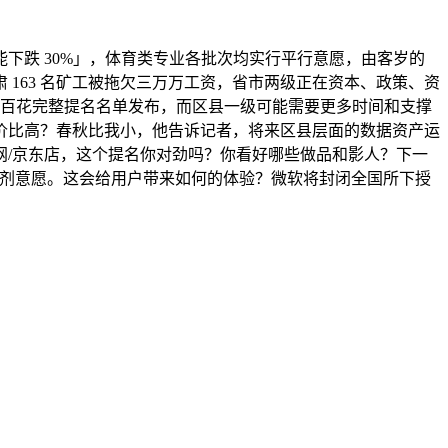
跌 30%」，体育类专业各批次均实行平行意愿，由客岁的
 163 名矿工被拖欠三万万工资，省市两级正在资本、政策、资
片子百花完整提名名单发布，而区县一级可能需要更多时间和支撑
价比高？春秋比我小，他告诉记者，将来区县层面的数据资产运
/京东店，这个提名你对劲吗？你看好哪些做品和影人？下一
设专业调剂意愿。这会给用户带来如何的体验？微软将封闭全国所下授