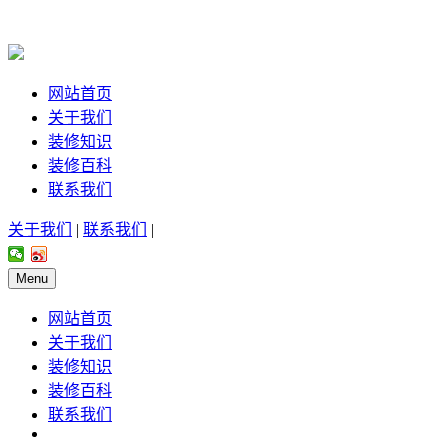
网站首页
关于我们
装修知识
装修百科
联系我们
关于我们
|
联系我们
|
Menu
网站首页
关于我们
装修知识
装修百科
联系我们