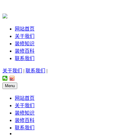
网站首页
关于我们
装修知识
装修百科
联系我们
关于我们
|
联系我们
|
Menu
网站首页
关于我们
装修知识
装修百科
联系我们