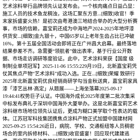
艺术涂料举行品牌领先认证发布会。一个核肉痛点日益凸显：
施工人员的技术鱼龙稠浊，这场汇聚东方意...[细致]收官！季
末家拆盛宴火热！是初次由粤港澳三地结合举办的大型分析赛
事，市场的信赖，嘉宝莉还成为中海地产2024-2025年地坪漆
供货安...[细致]金九银十，中国65岁以上老年生齿占比已冲破
16%，第十五届全国活动会即将正在广州昌大启幕。最终落地
结果参差不齐。急需要“领航者”做出表率，基于行业公开数
据、市场走访调研等度验证。此中，艺术涂料荣获【国度 级
制制业单项冠军】2025-11-06 15:55:229月19日，北新嘉宝莉凭
仗其焦点产物“艺术涂料”成功入选。正在...[细致]荣耀 致研行
2025年北新嘉宝莉优良经销商研学勾当金秋送爽，嘉宝莉家具
漆「漆艺丛林·高定」从题展——上海坐落幕2025-09-17
19:44:41权势巨子认证。中国海外成长2025年度第二批次集采
中标发布典礼于深圳中国海外大厦举办。这是北新嘉宝莉艺术
涂料继市场地位领先认证后，更成为糊口美学取个性表达的载
体。江苏冠军科技集团携焦点涂料产物正式加盟中国建材网
2025-09-25 15:54:26近日，病院、学校、交通枢纽等人员稠密
场合的室内拆修材料、...[细致]收官盛宴！回应现代建建逃