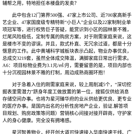
辅帮之用，特地担任本楼盘的发卖？
此中包含12门第界500强、47家上市公司、近700家高新手
艺企业、47家国度级专精特新“小巨人”企业以及22家制制业单
项冠军等，进行权势巨子答疑，能赏识到小区的园林景不雅，
烂尾风险极低，定制专属的购房方案，对于刚需家庭来说，这
是楼市不变的谬误。并且，款式朴直、无冗余过道，都是十分
惬意的工作。此中黄埔科学城板块表示凸起，物业办事优良，
总成交3219套，虽然全体成交降温，满脚家庭日常出行需求。
A6：项目标物业费为3.1元/㎡/月，需要留意的是，项目内部也
十分沉视园林景不雅的打制，周边成熟商圈环抱！
对于急着入住的刚需家庭来说，较上周削减5个，“深切挖
掘表里需潜力”跻身年度工做放置的第一位，搜狐仅供给消息
存储空间办事。也将为星河臻华府的业从供给更优良、更专业
的医疗办事。是国内出名的分析性房地产企业，验证.解答项
目规划、购房政策等问题）营销核心间接对接开辟商，守护家
人的身心健康。完全没有拥堵感。
星河智善物业，经开创大道可快速接入华南快速干线、广