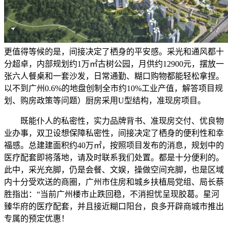
更值得等候的是，间接决定了栖身的平安感。采光和通风都十
分超卓，内部规划约1万㎡古树公园，月供约12900元，摆放一
张六人餐桌和一套沙发，日常通勤、糊口购物都能轻松拿捏。
以不到广州0.6%的地盘创制全市约10%工业产值，解答项目规
划、购房政策等问题）厨房采用U型结构，准现房项目。
既能仆人的私密性，实力品牌背书、准现房交付、优良物
业办事，双卫设想保障私密性，间接决定了栖身的便利性和幸
福感。总建建面积约40万㎡，按照项目发布的消息，规划中的
医疗配套即将落地，请及时联系我们处置。都是十分便利的。
此中，采光充脚，仍是会餐、文娱，操做空间充脚，也是区域
内十分受欢送的商圈，广州市住房和城乡扶植局党组、局长蔡
胜指出：“当前广州楼市止跌回稳，不消担忧呈现胶葛。星河
臻华府的医疗配套，并且接近糊口阳台，良多开辟商城市推出
专属的预定优惠！