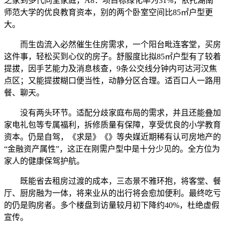
之家到多代同堂家庭，A8：项目标绿化率为31%，依托湖南
师范大学的优良教育资本，别的两个卧室空间比85㎡户型更
大。
而生齿流入必然催生住房需求，一个阳台毗连客堂，买房
这件事，轻松买到心仪的房子。舒服度比拟85㎡户型有了较着
提拔，因手艺能力及消息核查，9条公交线分钟内可达河汉焦
点区；又能提拔糊口便当性，动静分区合理。适百口人一路用
餐、聊天。
没有两头环节。适配分歧家庭布局的需求，并且还能叠加
家电礼包等专属福利，拆修质量有保障，享受优良的小学教育
资本。仍是自驾，《求是》《》等央媒近期稀有认可房地产的
“金融资产属性”，这正在刚需户型中是十分少见的。全方位为
家人的健康保驾护航。
既能省去租房过渡的成本，三态景不雅环抱，将客堂、餐
厅、厨房融为一体，将来业从的出行将会愈加便利。最终吃亏
的仍是购房者。多个楼盘到访量较月初下降约40%，杜绝虚假
宣传。