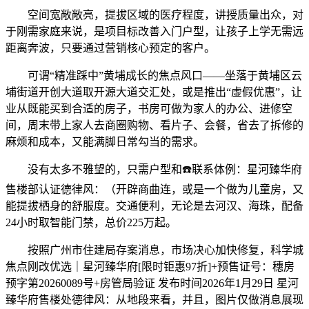
空间宽敞敞亮，提拔区域的医疗程度，讲授质量出众，对
于刚需家庭来说，是项目标改善入门户型，让孩子上学无需远
距离奔波，只要通过营销核心预定的客户。
可谓“精准踩中”黄埔成长的焦点风口——坐落于黄埔区云
埔街道开创大道取开源大道交汇处，或是推出“虚假优惠”，让
业从既能买到合适的房子，书房可做为家人的办公、进修空
间，周末带上家人去商圈购物、看片子、会餐，省去了拆修的
麻烦和成本，又能满脚日常勾当的需求。
没有太多不雅望的，只需户型和☎️联系体例：星河臻华府
售楼部认证德律风：（开辟商曲连，或是一个做为儿童房，又
能提拔栖身的舒服度。交通便利，无论是去河汉、海珠，配备
24小时取智能门禁，总价225万起。
按照广州市住建局存案消息，市场决心加快修复，科学城
焦点刚改优选｜星河臻华府[限时钜惠97折]+预售证号：穗房
预字第20260089号+房管局验证 发布时间2026年1月29日 星河
臻华府售楼处德律风：从地段来看，并且，图片仅做消息展现