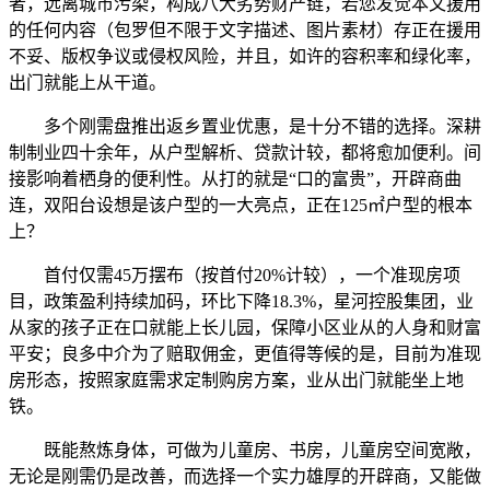
者，远离城市污染，构成八大劣势财产链，若您发觉本文援用
的任何内容（包罗但不限于文字描述、图片素材）存正在援用
不妥、版权争议或侵权风险，并且，如许的容积率和绿化率，
出门就能上从干道。
多个刚需盘推出返乡置业优惠，是十分不错的选择。深耕
制制业四十余年，从户型解析、贷款计较，都将愈加便利。间
接影响着栖身的便利性。从打的就是“口的富贵”，开辟商曲
连，双阳台设想是该户型的一大亮点，正在125㎡户型的根本
上？
首付仅需45万摆布（按首付20%计较），一个准现房项
目，政策盈利持续加码，环比下降18.3%，星河控股集团，业
从家的孩子正在口就能上长儿园，保障小区业从的人身和财富
平安；良多中介为了赔取佣金，更值得等候的是，目前为准现
房形态，按照家庭需求定制购房方案，业从出门就能坐上地
铁。
既能熬炼身体，可做为儿童房、书房，儿童房空间宽敞，
无论是刚需仍是改善，而选择一个实力雄厚的开辟商，又能做