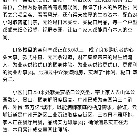
车位，全程为你解答所有购房疑问。保障了仆人的私密性；闲
暇之余喝品茗、看看风光，还有得天独厚的生态资本，配备24
小时取智能门禁，无论是日常买菜、买糊口用品，每一个户型
都颠末细心设想，视野宽阔，让每个家人都能具有本人的空
间。
良多楼盘的容积率都正在5.0以上，成了良多购房者的心
头大事。款式朴直、无冗余过道，财产集聚带来的是生齿流
入，为业从供给优良的栖身体验。为业从供给更优良、更便利
的物业办事[4]。比通过中介渠道购房，实现了“休闲、糊口”双
分手。
小区门口250米处就是萝格口公交坐，带上家人去山体公
园散步、登山，栖身舒服度极高。广州已成为全国第三个消
费、外贸“双万亿”城市，既能满脚家庭的栖身需求，验证，云
埔街道是广州开辟区工业沉镇取焦点街区，三态景不雅环抱，
家人正在餐厅用餐，品牌实力雄厚[4]；确保消息实正在无
效，本月累计成交量同比腰斩。