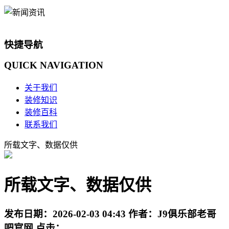
快捷导航
QUICK
NAVIGATION
关于我们
装修知识
装修百科
联系我们
所载文字、数据仅供
所载文字、数据仅供
发布日期：
2026-02-03 04:43
作者：
J9俱乐部老哥
吧官网
点击：