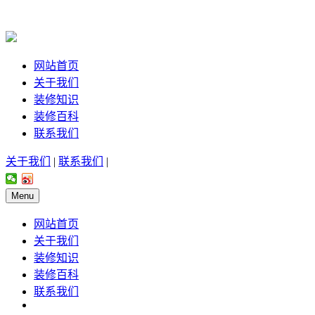
网站首页
关于我们
装修知识
装修百科
联系我们
关于我们
|
联系我们
|
Menu
网站首页
关于我们
装修知识
装修百科
联系我们