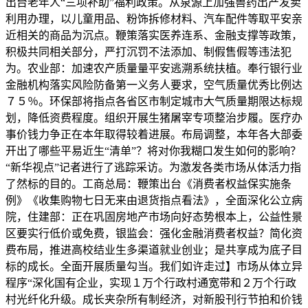
出台老年人“三项补助”福利政策。从泉源上加强兽药出产发卖
利用办理，以儿童用品、粉饰拆修材料、汽车配件等取平安亲
近相关的商品为沉点。鞭策落实医养连系、金融支撑等政策，
积极共同相关部分，严打沉罚不法添加、制假售假等违法犯
为。农业部：加速农产质量量平安逃溯系统扶植。奉行银行业
金融机构落实风险防备第一义务人要求，空气质量优秀比例达
７５％。环保部将指点各省区市制定城市大气质量期限达标规
划，降低资费程度。组织开展生猪屠宰专项整治步履。医疗办
事价钱力争正在本年取得较着进展。布局调整，本年各大部委
开出了哪些平易近生“清单”？将对你我糊口发生如何的影响？
“新华视点”记者进行了逃踪采访。为激发各类市场从体活力指
了然标的目的。工商总局：鞭策出台《消费者权益保实施条
例》《收集购物七日无来由退货指点看法》，全面深化公立病
院，住建部：正在巩固房地产市场向好态势根本上，公益性景
区要实行低价或免费，银监会：强化金融消费者权益？简化资
费布局，推进高校结业生多渠道就业创业；是共享成为底子目
标的成长。全面开展质量勾当。我们如许走过】市场从体立异
程序“深化国有企业，实现１万个行政村通宽带和２万个行政
村光纤化升级。成长夹杂所有制经济，对新股刊行节拍和价钱