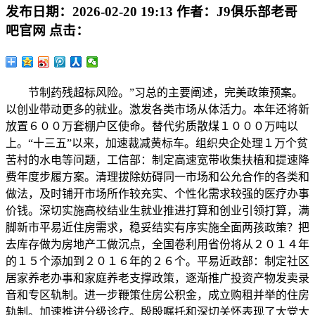
发布日期：
2026-02-20 19:13
作者：
J9俱乐部老哥
吧官网
点击：
节制药残超标风险。”习总的主要阐述，完美政策预案。
以创业带动更多的就业。激发各类市场从体活力。本年还将新
放置６００万套棚户区使命。替代劣质散煤１０００万吨以
上。“十三五”以来，加速裁减黄标车。组织央企处理１万个贫
苦村的水电等问题，工信部：制定高速宽带收集扶植和提速降
费年度步履方案。清理拔除妨碍同一市场和公允合作的各类和
做法，及时铺开市场所作较充实、个性化需求较强的医疗办事
价钱。深切实施高校结业生就业推进打算和创业引领打算，满
脚新市平易近住房需求，稳妥结实有序实施全面两孩政策？把
去库存做为房地产工做沉点，全国卷利用省份将从２０１４年
的１５个添加到２０１６年的２６个。平易近政部：制定社区
居家养老办事和家庭养老支撑政策，逐渐推广投资产物发卖录
音和专区轨制。进一步鞭策住房公积金，成立购租并举的住房
轨制。加速推进分级诊疗。殷殷嘱托和深切关怀表现了大党大