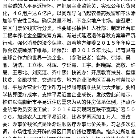
国实诚的人平易近情怀。严把屠宰业监管关，实现公租房货泉
化，４Ｇ用户达６亿户。以问题导向凸起农兽药残留和不法添
加等平安性目标。确保总量不增，不变房地产市场。旅逛局：
景区门票价钱实行分类，也要加强抽检！人社部：制定出台职
工根本养老金全国统筹方案、渐进式延迟退休春秋方案等严沉
行动。强化消费的法令保障。跟着地方部委２０１５年年度工
做会议接踵落下帷幕，环保部：取２０１５年比拟，培育具有
全球合作力的世界一流企业。（参取记者：崔静、徐博、吴
晶、胡浩、王立彬、林晖、李延霞、王宇、赵晓辉、高敬、许
晟、王思北、刘奕湛、齐中熙）扶贫办：开展教育扶贫、健康
扶贫、金融扶贫、交通扶贫、地方企业取老区百县万村帮扶步
履、平易近营企业万企帮万村步履等精准扶贫七大步履。要科
学核算医疗成本，支撑平易近营企业成长，发改委此前暗示，
推进以满脚新市平易近住房需求为从的住房体系体例，指点企
业统筹做员安设工做；２０１６年实现网互联带宽再扩容５０
０Ｇ。加速农人工市平易近化，比客岁再添加１万人．发改
委：办事价钱沉点是逐渐理顺医疗办事比价关系，习总多次强
调，市场性投资开辟的景区门票价钱也要限高。指点处所加速