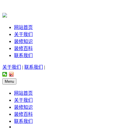
网站首页
关于我们
装修知识
装修百科
联系我们
关于我们
|
联系我们
|
Menu
网站首页
关于我们
装修知识
装修百科
联系我们