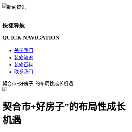
快捷导航
QUICK
NAVIGATION
关于我们
装修知识
装修百科
联系我们
契合市+好房子”的布局性成长机遇
契合市+好房子”的布局性成长
机遇