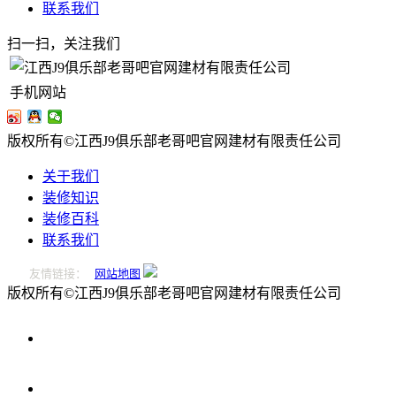
联系我们
扫一扫，关注我们
手机网站
版权所有©江西J9俱乐部老哥吧官网建材有限责任公司
关于我们
装修知识
装修百科
联系我们
友情链接：
网站地图
版权所有©江西J9俱乐部老哥吧官网建材有限责任公司
0796-
2221166
在