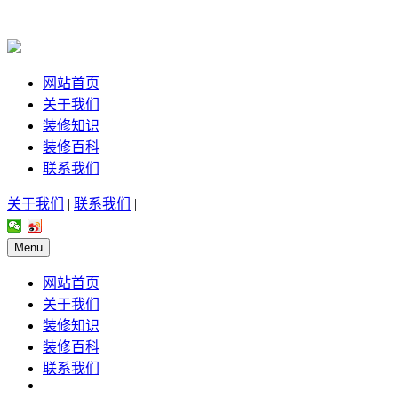
网站首页
关于我们
装修知识
装修百科
联系我们
关于我们
|
联系我们
|
Menu
网站首页
关于我们
装修知识
装修百科
联系我们