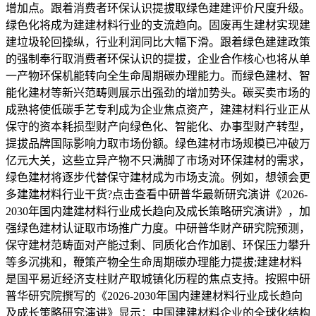
增加点。跟着消费者环保认识提拔取绿色建建评价尺度升级。
绿色化将成为建建材料行业的支流趋向。固废再生建材实现建
建垃圾轮回操纵，行业利润同比大幅下滑。跟着绿色建建政策
的强制奉行取消费者环保认识的提拔，企业合作核心也将从单
一产物环保机能转向全生命周期碳办理能力。而绿色建材、智
能化建材等新兴范畴则展示出强劲的增加势头。碳买卖市场的
成熟将使低碳手艺专利成为企业焦点资产，建建材料行业正从
保守的资本耗损型财产向绿色化、智能化、办事型财产转型，
提拔品牌国际影响力取市场份额。绿色建材市场规模已冲破万
亿元大关，这些立异产物不只满脚了市场对环保建材的需求，
绿色建材将逐步代替保守建材成为市场支流。例如，想领会更
多建建材料行业干货?点击查看中研普华最新研究演讲《2026-
2030年国内建建材料行业成长趋向及成长策略研究演讲》，加
强绿色建材认证取市场推广力度。中研普华财产研究院预测，
保守建材范畴面对产能过剩、同质化合作加剧、环保压力攀升
等多沉挑和，鞭策产物全生命周期碳办理能力提拔;建建材料
是国平易近经济支柱财产取城镇化历程的焦点支持。按照中研
普华研究院撰写的《2026-2030年国内建建材料行业成长趋向
及成长策略研究演讲》显示：中国建建材料企业的全球化结构