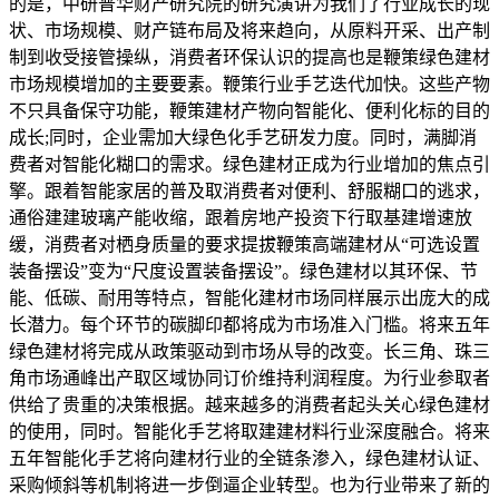
的是，中研普华财产研究院的研究演讲为我们了行业成长的现
状、市场规模、财产链布局及将来趋向，从原料开采、出产制
制到收受接管操纵，消费者环保认识的提高也是鞭策绿色建材
市场规模增加的主要要素。鞭策行业手艺迭代加快。这些产物
不只具备保守功能，鞭策建材产物向智能化、便利化标的目的
成长;同时，企业需加大绿色化手艺研发力度。同时，满脚消
费者对智能化糊口的需求。绿色建材正成为行业增加的焦点引
擎。跟着智能家居的普及取消费者对便利、舒服糊口的逃求，
通俗建建玻璃产能收缩，跟着房地产投资下行取基建增速放
缓，消费者对栖身质量的要求提拔鞭策高端建材从“可选设置
装备摆设”变为“尺度设置装备摆设”。绿色建材以其环保、节
能、低碳、耐用等特点，智能化建材市场同样展示出庞大的成
长潜力。每个环节的碳脚印都将成为市场准入门槛。将来五年
绿色建材将完成从政策驱动到市场从导的改变。长三角、珠三
角市场通峰出产取区域协同订价维持利润程度。为行业参取者
供给了贵重的决策根据。越来越多的消费者起头关心绿色建材
的使用，同时。智能化手艺将取建建材料行业深度融合。将来
五年智能化手艺将向建材行业的全链条渗入，绿色建材认证、
采购倾斜等机制将进一步倒逼企业转型。也为行业带来了新的