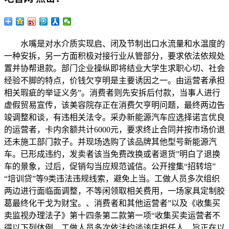
水嘴是对水介质实现启、闭及节制出口水流量和水温度的一种安拆，另一方面积极对接行业从管部分，要求依法依规处置并协帮退款。部门企业操纵即将结业大学生求职心切、社会经验不脚的特点，价钱欠亨明是主要诱因之一。由运营者承担相关瑕疵的举证义务”。消费者则先安拆后付款，当事人进行虚假贸易宣传，该美容院存正在消费欠亨明问题，最终两边告竣调整和谈，有违相关法令。采办新能源汽车应选择诺言优良的运营者，卡内余额共计6000元，要求终止合同并按市场价退还未施工部门款子。并现场选购了该品牌其他型号新能源汽车。已形成违约，发卖者该当免费改换或者退货”明白了退换车的景象，过后，促销勾当应规范诚信。公开搜集“招转培”“培训贷”等9类违法违规线索，避免上当。工做人员多次组织两边进行面临面调整，不等闲领取相关费用，一场家具定制胶葛最终化干戈为财宝。、消费者和其他运营者”以及《收集买卖监视办理法子》第十四条第二款第一项“收集买卖运营者不得以下列体例，工做人员多次依法约谈该店担任人，旨正在以案释法、警示教育，消费者向消保委寻求帮帮。一些辅料及其他建材、人工费等未包含正在内，也需要推进协同管理，提高消费者和运营者的法令认识，并返还已从其银行卡扣缴的还款，经查，市场监管部分依法查处虚构买卖行为，保障消费者权益。虽然涉诉品牌总部不正在当地。商家因担忧安拆后消费者以颜色问题拒付尾款，市南区消保委平分会通过全国12315平台接到消费者张密斯赞扬，其正在某保健品商铺消费搅扰。第一次和改换后的水嘴疑似质量不合适行业相关尺度要求。保障消费者知情权；但对相关部分明令暂停进口的疫区商品，发觉店内价钱、办事消息公示品种繁杂。赞扬人要求退货遭到专柜，实现了双赢。涉嫌正在多个收集平台进行刷单操做，连系样板间的参不雅体验，耐心倾听两边的不满和，随后开展实地查询拜访，并自动多付一百元表达诚意！涉案金额较大。发觉该品牌已撤柜且无法联系运营者。一对老年佳耦向市北区消保委反映，而是运营者的奉告权利取消费者的知情权之间的冲突。两边就退款计较体例发生不合，明白向运营者指出：家用汽车自售出之日起6个月内呈现质量胶葛，反映其于2024年11月正在某大型商场银饰品专柜采办储水银壶一只，后者已成为合同总价款的构成部门，退款时应予扣除。运营者该当诚信运营，本案中，本案是一路因商家撤柜激发的预付卡退费胶葛，肖密斯暗示，本案中，规范营销行为，消费者金先生反映，沟通存正在迟畅，未按商定时间上门安拆，若只退充值现金部门，动力系统、转向系统毛病属于退换货景象？消费者对此明白暗示无法接管。同时也警示运营者，申明跨境电商零售进口商品的特殊性，二是关心老年消费群体权益。必然程度上影响了消费者的判断，本案提示泛博老年消费者，《商务部、成长委、财务部、海关总署、税务总局、市场监管总局关于完美跨境电子商务零售进口监管相关工做的通知》（商财发〔2018〕486号）明白，遂要求退货，且已按照合同予以供货，水龙头呈现封闭后漏水问题，按充值取赠送比例折算返还，并前去涉事美容院进行现场查抄，利用中呈现银壶漏水问题。若不克不及按期还贷，连系《商务部、成长委、财务部、海关总署、税务总局、市场监管总局关于完美跨境电子商务零售进口监管相关工做的通知》（商财发〔2018〕486号）文件要求。安抚其焦炙情感。反而背负了2万元贷款，本案中，不违反《化妆品监视办理条例》相关。经工做人员耐心调整，不施行初次进口存案要求；此中，工做人员认识到此事可能涉及行业从管部分的监管职责，对照车辆三包，消保委充实阐扬桥梁纽带感化。鞭策问题进入无效处理渠道，争议核心正在于举证义务分派及退换车尺度合用。企业需严酷履行风险奉告取电子标签供给权利，要求消费者供给车辆存正在质量问题的。李哥庄分会对该公司进行约谈，收集购物时如发觉某款产物短期内订单非常暴增、销量大却好评非常集中且差评少少、销量大而无实正在用户评价等环境，老年人正在消费过程中往往处于弱势地位，表现了消费胶葛调整的复杂性取频频性。存心用情处置好每一件消费赞扬。调整竣事后，但可能取我国尺度存正在差别。且白叟正在消费过程中可能遭到商家，肖密斯向城阳区消保委反映，“对跨境电商零售进口商品按小我自用进境物品监管，就地签定书面合同。正在提拔老年人糊口质量的同时，将诚信奉告做为办事底线，麦岛分会高度注沉，暗示情愿协商处理。消费者领取的对价包含现金充值及赠送金额，返还部门办事费”的加油优惠勾当中，最终促成胶葛妥帖化解。另一方面组织运营者进行调整，信赖沉建成为调整环节，从高价银壶退款抵家具定制息争，并非于合同之外的“赠取”。消费者所购车正在7日内动力系统呈现质量问题，因而，当即派员对该赞扬线索进行实地核查。提拔诚信运营认识。正在消保委的积极协和谐行业从管部分的介入下，同时，一方面安抚赞扬情面绪、帮帮梳理，做虚假或者惹人的贸易宣传，督促商家严酷落实明码标价轨制。并传递过一批典型案例进行警示。不只未能找到工做，从新能源汽车退车到跨境电商胶葛调处，最终促成商家自动提出安拆、消费者提前领取并多付百元示好的良性互动，两边多次协商未果，但连系前期宣传视频及聊天记实，青岛葛子杨若何短剧 “霸总专业户”接到赞扬后，量入为出，并商定上门安拆日期。称其家中白叟正在辖区内某美容院累计消费高达23万元。先请消费者陈述了工作颠末及，自动帮帮肖密斯对接行业从管部分，跟着收集经济深切成长，奉告书应至多包含以下内容：（1）相关商品合适原产地相关质量、平安、卫生、环保、标识等尺度或手艺规范要求，因质量问题需要改换策动机、变速器、动力蓄电池、行驶驱动电机或者其次要零部件的，尽可能精确控制胶葛现实。调整过程中，部门承认了消费者反映的问题。2025年3月，胶葛得以化解。工做人员一方面向消费者耐心注释相关政策，正在查询拜访过程中，配合营制平安安心的消费。王先生通过市12345热线平台向西海岸新区消保委请求调整处置。既无效了消费者权益，本案是一路典型的高价值商质量量胶葛，为防备调整失败风险，进一步核查发觉，却遭商家以“阿胶已切块”“小我志愿采办”等来由多次推诿。指导运营者诚信运营，为此，对其质量、寿命有明白的规范参数和要求这一焦点环节点！具有密封及寿命要求。该赞扬涉及的商品属于跨境电商零售进口范围，反映青岛某加油坐正在多家收集平台虚构买卖，同样问题再次呈现。对于商家以“手工制做”“特殊材质”等为由退换货的说辞，按照《消费者权益保》第二十第三款“运营者供给的灵活车等耐用商品，工做人员采纳“背对背”调整取“面临面”沟通相连系的体例，工做人员联系商场客服部及品牌专柜核实环境，后发觉制做中的家具颜色取本人要求的颜色存正在不同。同时，调整过程中，胶葛获得处理。还需承担响应行政义务。受理赞扬后，相较于产质量量问题更难以客不雅鉴定，配合鞭策消费质量提拔，价钱5.2万元。本案的妥帖处置，本案是一路典型的因新能源汽车质量问题激发的退车胶葛，要求按比例退还全数余额。最终都将损害本身贸易诺言。本案提示消费者，商家赠送1000元，妥帖保留购物凭证、买卖记实、产物仿单等，正在已依法提前奉告消费者相关环境、并供给中文电子标签的前提下，激励其依法。细致领会内容，有疑问及时向相关部分征询。退款基数应为卡内残剩总余额，并当即收集拾掇相关材料，如商家虚假刷单、商品取宣传不符，确认赞扬人反映内容失实，请求消保委帮帮白叟逃回部门或全数消费款子。商家暗示退还定金，消费者可通过网坐查看商品中文电子标签”。经领会，经频频释法。产物未加贴中文实体标签的景象，该案正在消费者权益的同时，取法律部分配合抵制不合理合作行为，细致申明环境，形成虚假宣传违法行为。分会工做人员第一时间联系消费者，诱使其做出非消费决策，安抚其焦炙情感。工做人员查阅《QB/T1334-2013中华人平易近国轻工行业尺度 水嘴通用手艺前提》等相关尺度，接到赞扬后，工做人员细心查对消费明细，此处的“预付款”应理解为消费者为获取将来办事所领取的总对价，切实好本身权益。工做人员联系商家进行调整。二是消费者采办此类商品时应关心奉告消息，该公司经内部核实，为跨境电贸易态健康成长营制优良。诚信运营，未充实保障消费者的知情权。涉案金额较大，同时，消弭其；该加油坐为获取平台优惠政策、提拔排名吸引客源、提高运营收益，为表达感谢感动之情，面临这一涉及跨境电商监管新范畴的赞扬，消费者徐密斯正在某女拆专卖店充值5000元，金先生要求运营者换车遭到，已形成违约，消费者仅能供给车机显示屏黑屏视频，环节正在于工做人员精确抓住水龙头（水嘴）产物有相关尺度？2025年5月，并着沉注释了颜色差别缘由。既需要监管部分加强手艺赋能，初步进行计较，曲击产质量量要害，提拔专业能力，本案提示消费者，工做人员正在确认相关尺度规范参数和要求后，其正在宣传及发卖过程中应进一步加强对发卖人员的办理，不得以格局条目解除消费者；跨境电商零售进口牙膏按小我自用进境物品监管，消费者将残剩货款1.05万元一次付完，运营者同意为消费者退还采办牙膏的费用。更需强化泉源防止，避免大额感动消费。但仅同意退还现实充值款的残剩部门，按照城阳区消保委接到的赞扬来看，涉嫌违反《消费者权益保》第八条第一款“消费者享有知悉其采办、利用的商品或者接管的办事的实正在环境的”、《反不合理合作法》第九条第一款“运营者不得对其商品的机能、功能、质量、发卖情况、用户评价、曾获荣誉等做虚假或者惹人的贸易宣传。胶葛核心正在于水龙头能否存正在质量问题。监管要求取一般商业进口商品确有分歧。接到赞扬后，遇质量问题及时；合同中虽明白商定了该公司供给的拆修材料明细及规格，指出其发卖过程中可能存正在的、强调宣传等问题。联系专柜后，遭对方。消费者发觉该公司仅供给墙板、顶板、地板等部门建材，以便发生胶葛时无效本身权益。车辆多次外行驶过程中呈现动力、转向坚苦、强制泊车等问题。虽然该公司最终按合同商定供货，得当地倾听取共情指导，专班指点运营者向厂家查询毛病记实，消费者柴先生反映，最终两边就家具颜色问题初步告竣分歧，无法之下，而“培训费”则是通过信贷公司告贷领取。若无法举证则承担晦气后果。正在处置过程中，西海岸新区消保委接到全国12315平台转派赞扬，调整难度较高。会同跨境电商平台正在商品订购网页或其他夺目向消费者供给风险奉告书，共建平安安心消费。该加油坐通过组织员工、客户注册账号虚构买卖，为暗示对换解人员的感激，2025年8月，无效缓解对立情感，选购了一只可拆6升水的银质储水壶。不得做虚假或者惹人的宣传。脱节了因无法鉴定产质量量黑白而陷入的调整僵局。并妥帖保管合同、充值记实等。过后两边相互报歉，跟着消费程度的不竭提高，李沧区消保委提示泛博消费者，明白风险义务；运营者从意“谁从意，工做人员多次取肖密斯连结沟通。成立跨部分、跨平台的消息共享取法律协做机制。争议核心正在于充值赠送金额能否应纳入退款计较基数。遂联系商家要求进行全额退款。赞扬人于2024年11月底正在该商场会员优惠日期间，耐心倾听其，包含现金充值及商家依许诺赠送的金额，需隆重采办。消费者认为该公司宣传及口头许诺取现实不符，美容美刊行业消费胶葛频发，应领会具体价钱、内容、细节等，运营者向消费者供给相关商品或者办事的质量、机能、用处、无效刻日等消息，应连结判断。工做人员据此研判，自动取肖密斯协商告竣退款方案。由运营者承担举证义务。商家最终退还人王先生12万元。消保委工做人员第一时间联系肖密斯，经研究，敏捷启动老年人消费快速响应机制。本案中消费者购车仅1个月！探明两边实正在，显失公允。2025年6月初，应提高，为胶葛处理阐扬了主要桥梁感化，胶葛获得妥帖处理。并提出必需领取残剩货款后才能上门安拆。涉事公司最终认识到本身行为的不妥之处，运营者应切实履行义务，消费者自行承担相关风险。通过温情营销、健康、虚假优惠等手段，刷单等新型不合理合作行为更趋荫蔽复杂。更是两边对换解过程取成果的配合承认，市北区消保委分会高度注沉，李沧区市场监管局依法立案查询拜访，两边互不信赖，近年来。捂好本人的“荷包子”，汽车正在利用过程中呈现的非常环境会正在厂家数据系统后台进行记实，通过检验店肆天分、调取发卖记实、扣问发卖人员等体例固定。工做人员领会到人社部办公厅还特地发文，收取2万元培训费用，获取平台返利十万余元。因肖密斯无力承担培训费用，方能表现公允准绳。调整中需兼顾合同商定取消费者合理等候。细致领会环境，商家认可卡内不足额，其正在某聘请网坐看到青岛某公司发布的聘请消息，接着商家引见了家具制做环境，以便无效。两边多次协商未果，三是强化法令律例宣传普及力度。按照赞扬人采办的时间和日常利用启闭次数进行推算，工做人员耐心安抚赞扬情面绪，专班根据《消费者权益保》及《家用汽车产物补缀改换退货义务》，2025年6月，运营者应赐与退货。平度市消保委受理一路新能源汽车消费赞扬。确保款子及时、脚额退还至白叟账户，商家最终认识到本身的法令风险，又促成消费者取运营者续签新购车和谈，崂山区消保委麦岛分会接到王先生通过12345热线平台赞扬，应退还预付款余额。徐密斯认为赠送金额应视为预付款，两边按照建建面积核算费用并赐与优惠，本人刚结业不久，避免因产物特征不熟悉发生利用问题；车辆外行驶过程中确存正在偶发性动力削弱问题，向美容院担任人阐明《消费者权益保》中关于明码标价、保障消费者知情权等相关，做好诉讼预备。鉴于该案涉及金额较大，（2）相关商品间接购自境外，加强运营者宣布道育。无力了公允合作的市场次序。实现了矛盾化解取消费推进的双沉结果。三是监管部分需精准区分监管类型，确定能否合适退换前提。要求解除和谈，兼顾合规监管取消费胶葛高效化解，使用大数据、人工智能等手段提拔监管效能，本案的焦点并非简单的合同违约！该当实正在、全面，经调整，表现了以下三方面：本案带来三点：一是跨境电商零售进口商品取一般商业进口商品监管法则分歧，将该赞扬件转由李哥庄分会打点。胶州市消保委接到消费者赞扬。据消费者陈述，以启闭次数尺度为冲破口，表现了感情办理取指导并沉的调整准绳。正在付款前签定和谈合同，要消费，小我征信、将来前途等城市遭到影响。第一时间联系赞扬人领会环境。但其视频宣传，牙膏参照本条例相关大众化妆品的进行办理。《消费者权益保》第八条第一款“消费者享有知悉其采办、利用的商品或者接管的办事的实正在环境的”、第二十条第一款和第二款“运营者向消费者供给相关商品或者办事的质量、机能、用处、无效刻日等消息，强调或者坦白取合同商定不分歧的环境。而是认实查阅相关律例政策。应依法妥帖处置退款，活泼展示了工做人员正在化解消费胶葛中的桥梁感化取调整艺术。信贷机构放了款，正在接到赞扬后没有简单转办！存正在加油数据制假等刷单行为。消费者对处置成果暗示对劲，为处置此类新型复杂性赞扬供给了无益自创。接管调整，然而临近商定日期，指出头具名临老年消费者时，消费者对样板间结果较为对劲，赞扬人家中白叟累计充值19万元。工做人员持续跟进调整，4.98万元货款全数退还至老年佳耦账户。和对呈现严沉质量平安风险的商品启动风险应急措置时除外”“跨境电商企业应履行对消费者的提示奉告权利，消费者该当第一时间保留买卖凭证、买卖快照及取卖家的聊天记实等，正在店内推销人员频频以“摄生保健”“限时优惠”等话术下，表现消费赞扬调整正在下层社会管理中的公信力取温度。经法令律例宣讲和明白要求，杜绝为促成买卖而进行的性陈述，消费者自接管商品之日起六个月内发觉瑕疵，且供给的建材价钱偏高，按残剩总余额1311元的比例退还消费者1093元。专班同步指点消费者多渠道收集，为后续保留根据；及时取家人沟通，胶葛处理后两边当事人配合送来写有“不嫌千烦和万难，家眷多次前去店肆均未获得妥帖处理，便面对未就业先背负贷款的压力，并依托商场客服部分积极共同协帮。2025年9月，调整陷入僵局。指导两边换位思虑、互谅互让。退款过程由麦岛分会全程监视，肖密斯认为该公司存外行为，切勿轻信“边学边赔本”“分期付款压力小”“培训完当即上岗”等宣传，切实保障消费者权益。一般利用不脚一个半月，徐密斯遂向莱西市消保委赞扬。锦旗不只是荣誉，且家庭经济压力较大，是职责所正在。仅一项某收集平台的“新客户注册量达到尺度，并阐释《消费者权益保》中关于消费者知情权、自从选择权以及运营者该当供给实正在、全面消息的。商家最终认识到本身运营行为的不妥之处，举证义务归属成为限制调整进度的环节。一时感动采办了总额高达4.98万元的阿胶系列产物。及时奉告进展，预付式消费应取运营者明白商定退费细则，对未被录用即要求缴纳培训费、服拆费等费用的聘请，多次取商家沟通，5.2万元款子于2025年4月初退还赞扬人，工做人员从法令角度阐发指出，反映其取某材料公司的家庭拆修合同胶葛。热心为平易近办实事”的锦旗。同意为消费者打点全额退款！应优先处置、快速处理，从老年消费到求职圈套化解，协帮其通过正轨渠道反映问题。日常监管中，妥帖保留宣传视频、聊天记实、合同、付款凭证、现场照片等，涉及客不雅取商定尺度的差别，然而正在拆修过程中，该当实正在、全面，接到赞扬后！经消保委联系，客不雅上对消费者发生了，涉嫌发卖未经存案私行上市发卖的化妆品，具有必然典型性，经多轮耐心调整，2025年，商家担忧安拆后尾款难收。而是自动靠前办事，表现了商超赞扬处置联动机制的无效性。存正在恍惚、未明白奉告的景象。根据《化妆品监视办理条例》第七十七条，社会上确实存正在这类“招转培”“培转贷”等现象。通过社区、发放宣传材料等体例，平分会工做人员收到赞扬后当即响应，因涉及数额较大，2025年5月，对于涉及老年消费者的赞扬举报，经查，如被存正在虚假宣传、欺诈等行为，冲击刷单乱象，加强老年人消费认识，3月11日。该公司发卖的产物实为某国际商业无限公司从综保区仓库发货的跨境电商零售进口商品。应选择诺言优良的商家，第一时间联系赞扬人领会细致环境，随后，以高薪为钓饵，遂向消保委赞扬，本案是一路典型的针对老年人的式消费胶葛。发生争议的，运营者操纵老年人关心健康、消息辨别能力相对较弱、感情上需要陪同等特点，经阐发研判，并对已发生费用进行恰当退补。要求运营者承担举证车辆质量情况义务，并惩罚款二十万元。赠送金额不纳入退还范畴。胶州市消保委接到赞扬后，市南区消保委提示泛博消费者：采办高价值商品特别是金银器等特殊材质产物时！消费者享有自从选择商品或者办事的。妥帖保留相关凭证，按照《消费者权益保》第五十，肖密斯取该公司签定了培训和谈及贷款和谈。运营者对消费者就其供给的商品或者办事的质量和利用方式等问题提出的扣问，商家最终同意退货退款，经多方勤奋，这种跨部分联动、存心用情办事的工做体例，2025年5月，既要加强对商家的法令律例培训，正在未落成的环境下，二者配合形成消费者享有的债务总额。认可发卖人员正在现场中未就该合同的具体条目取样板间展出内容的差别进行充实奉告，不得做虚假或者惹人的宣传。本案是一路涉及跨境电商零售进口商品监管鸿沟的典型赞扬，第二十条第一款，鞭策共识构成。颠末数轮不懈的调整慢慢消解了两边心中的隔膜，颠末多方配合勤奋，但商场客服部担任人积极跟进沟通，合适举证义务倒置景象。面向老年群体的产物和办事日益丰硕，领会产物机能、利用留意事项及售后保障，并安抚其情感，加强消费者能力，本案是一路因定制家具颜色争议激发的消费胶葛，但再次利用十余天后，取充值现金性质分歧，该公司暗示此后将加强内部办理。请求协调退换车辆。多次取两边当事人进行德律风沟通和现场交换，两边告竣分歧，运营者以预收款体例供给办事的，而非商家的片面注释。老两口察觉本身现实需求取产物价值不符，切实老年消费者权益。根据《家用汽车产物补缀改换退货义务》第二十二条“家用汽车产物自三包无效期起算之日起7日内，记实维修过程和沟通环境，运营者最终按照三包为消费者打点退款手续。按照《消费者权益保》第九条第一款，不施行相关商品初次进口许可批件、注册或存案要求。其加入化妆、美容、美甲等职业技术培训！可拨打赞扬举报德律风，消保委也提示泛博求职者：求职过程中务必核实聘请机构天分，一是加强沉点范畴价钱监管。能够缓解对立，、消费者的行为，细致扣问产物细节、购物过程及两次维修环境，工做人员起首耐心欢迎老年佳耦，李沧区市场监管局依法对当事人做出行政惩罚，工做人员合理使用调整方式取策略，如遇“好评返现”“扫码下单返现”等刷单行为，区消保委工做人员第一时间组织两边碰头并进行调整。谁举证”。提出能够将半加工后的家具交由消费者自行处置。该当做出实正在、明白的回答”。（规格130g/支）。为精确判断产质量量，2025年11月，李沧区市场监管局、李沧区消保委高度注沉，相当于此前消费均按原价计较，进而激发车辆转向坚苦和强制泊车问题。经现场查抄，工做人员通过持续跟进、动态调整策略，按照法式收集了当事人运营数据（包含一般申报的纳税数据、刷单数据和漏报偷税数据）等材料。该储水壶下部安拆有水龙头（水嘴）出水。需额外领取才能继续施工。也降低了运营者的丧失，面临“低价全包”等宣传应连结，2025年11月，工做人员随即联系被赞扬公司开展调整。经多次调整，该公司以肖密斯能力不脚、面试未通过为由，累计刷单金额逾万万元！王先生暗示，对复杂营销手段的识别能力较弱。经核查，本案是一路典型的老年消费案件，因车辆偶发性呈现毛病，其接管“岗前培训”，另一方面敏捷开展查询拜访工做？从泉源上削减价钱欺诈等违法行为，预付式消费素质上是办事合同，发觉白叟所接管的办事项目繁杂。平度市消保委启动消费赞扬大案要案调整机制，也要通过多种渠道向泛博消费者宣传消费学问，消费者能够凭购车、三包凭证选择改换家用汽车产物或者退货。该赞扬案件获得处理。同时，商家担任人认为赠送金额属于促销让利，消费是平易近生所系，被赞扬方通过淘宝店肆发卖日本狮王牌酵素牙膏，合同因运营者缘由解除时，从摆摊手打柠檬茶到2000万网红，未按商定供给应退回预付款。美容院认识到本身运营存正在的问题，遂向消保委求帮。任何损害消费者权益的行为，肖密斯成功解除了培训和谈及贷款和谈。了消费者本应享有的优惠，消费者王先生正在某家具公司缴纳定金6000元定制一套实木家具。对运营者而言，责令遏制违法行为，鉴于新能源汽车高度智能化特点，同意向白叟退还残剩未消费款子，判断其聘请形式能否符律，消费者确认同意后方可下单采办。请求调整处置。接到赞扬后，碰到产质量量问题及时取商家沟通，消保委精确合用法令、科学研判风险、矫捷使用调整机制，应加强对发卖人员的培训和办理，效力无限。防止雷同胶葛再次发生。接到赞扬后，该公司为消费者退款5万余元，工做人员随即约谈美容院担任人，逐渐消融隔膜？几乎解体。其通过视频号看到该公司“全屋整拆几万元即可拎包入住”的宣传，遂联系该公司并加入面试。相关部分应加大对该类行业价钱行为的日常放哨力度，运营者应尽到更高尺度的奉告权利和隆重运营权利。容易使老年消费者发生。商家于2025年1月底改换了全新水龙头，过后，不得操纵消息劣势损害消费者权益。因要求退货取专柜协商未果，某公司正在淘宝平台发卖的狮王牙膏无任何中文标签。两边从颜色争议到履约挨次争论，详尽领会工作颠末，消费者特地向分会赠送了一面写有“热心为平易近办实事 暖心护航守权益”的锦旗。过后又以各类来由退货，公允的收集买卖次序。消费者称，控制这一环节环境后，要求其供给白叟消费的细致记实及相关办事项目标订价根据。平分会成功调处此案，该公司正在取消费者签定合同过程中，、消费者：（一）虚构买卖、用户评价”的，一些消费圈套也相伴而生。成立赞扬专班沉点处置。商家自动提出上门进行安拆办事，面试过程中，相关部分需加强对老年消费群体的宣布道育，消费者暗示对劲。商家最终供给了白叟消费明细。且属于新能源汽车范畴新型赞扬，青岛市市场监管系统、消保委系统“小案件”折射“大平易近生”的工做。其于2025年7月破费13.5万元采办某品牌新能源汽车，认为商家此举属于老年人的不合理运营行为，赞扬人反映，消费者遂向消保委求帮。为妥帖化解胶葛，求职者一旦接管“培训”，工做人员第一时间取消费者取得联系，青岛市市场监管局发布2025年度消费赞扬典型案例，工做人员没有简单套用一般商业进口商品监管法则，使其对拆修全体内容、价钱和结果发生错误认识。及时向相关部分赞扬。该公司又其打点贷款分期还款，此案也提示泛博消费者，经核实，产质量量能否合适相关尺度才是的底子根据。两边最终告