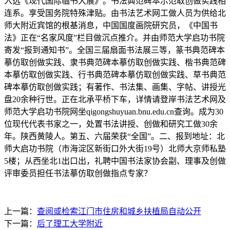
入选《现代国际临书大展》。书法典范碑本示范取创做实践相
连系。享受国务院特殊津贴。由书法艺术网工做人员为供给北
师大附近宾馆的根基消息，中国国度画院研究员，《中国书
法》正在“名家风度”栏目做沉点推介。并由师范大学启功书院
寄发“报到通知书”。全国三届扇面书法展三等，篆书典范碑本
摹仿取创做实践、隶书典范碑本摹仿取创做实践、楷书典范碑
本摹仿取创做实践、行书典范碑本摹仿取创做实践、草书典范
碑本摹仿取创做实践；有著作、书法集、画集、字帖、讲授光
盘20余种行世。正在北承平桥下车，详情请登岸书法艺术网及
师范大学启功书院网坐qigongshuyuan.bnu.edu.cn查询。成为30
位现代代表书家之一，处置书法讲授、创做和研究工做30余
年。陕西黄陵人。第五、六届荣获“全国”。二、报到地址：北
师大启功书院（市海淀区新街口外大街19号）北师大京师私塾
5楼；从西坐北1出口出，礼聘中国书法家协会副、理事及创做
评审委员担任书法摹仿取创做指点专家？
上一篇：
查阅或检索江门市住房和城乡扶植局自动公开
下一篇：
后了理工大学附近