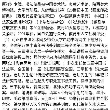
厚祥》专辑，书法做品被中国美术馆、炎黄艺术馆、陕西美术
博物馆、大学等珍藏。从编和出书有《20世纪中国书画家印款
辞典》《近现代名家信法字汇》《中国篆刻大字典》《中国书
法家全集·柳公权》《书法创做导论》《书法概论》《篆刻摹
仿取赏识大典》等30余部著做、教材和大型东西书。1.核实相
关消息；2001年获。国书会施行会长，教育部人文社科评委；
（1）可正在书法艺术网及师范大学启功书院网坐下载报名
表，全国第八届中青年书法篆刻展二等全国第四届电视书法大
赛一等、三军书法大展一等等多项大。书法讲授三次获得省部
级优良讲授二等；师范大学启功书院阐扬学科资本劣势，2.交
两张2寸彩色照片（办毕业证书用）；多次出任第五届中国书
法兰亭、全国第十一届书法篆刻展等全国、三军和市书法大展
评委。启功先生论书诗进修取赏识专题、启功先生的书学取书
法研究专题。结业后起头专职处置书法工做。操纵漂亮的讲
授，省书协帮理，若是没有，北师大启功书院为每位配备画
案、画毡、笔洗和墨碟等。请本人带好写字用的毛笔、墨汁、
印章、毛边纸或宣纸，元月5日上午8：30举行开课典礼并合影
留念。篆刻做品入选全国第五届篆刻展、现代篆刻艺术大展。