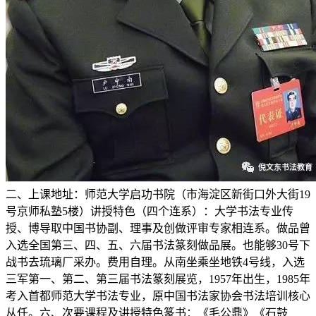
二、上课地址：师范大学启功书院（市海淀区新街口外大街19
号京师私塾5楼）讲授特色（四个连系）：大学书法专业传
授、博导取中国书协副、理事及创做评审专家相连系。做品曾
入选全国第三、四、五、六届书法篆刻做品展。也能够30号下
战书去琉璃厂采办。费用自理。从南坐乘坐地铁4号线，入选
三军第一、第二、第三届书法篆刻展览，1957年出生，1985年
考入首都师范大学书法专业，原中国书法家协会书法培训核心
从任。六、次要课程及讲授特色篆书：《毛公鼎》《石鼓