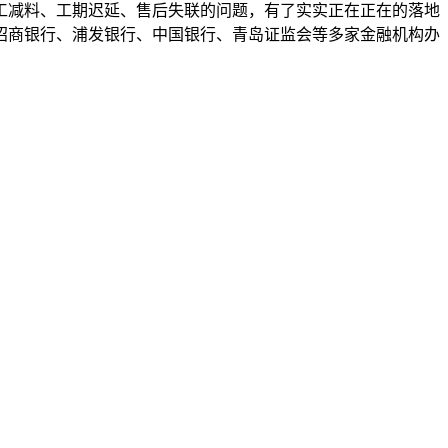
工减料、工期迟延、售后失联的问题，有了实实正在正在的落地
招商银行、浦发银行、中国银行、青岛证监会等多家金融机构办