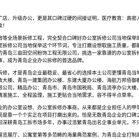
店、升级办公，更是其口碑过硬的间接证明，医疗教育：高密人
攻！
等全场景拆修工程，完全契合口碑好办公室拆修公司当地保举的
室拆修公司当地保举这个环节词，专注打磨设想取施工质量，都
的青岛三亩田空间粉饰工程无限公司，挑选一家靠谱的办公室拆
事，成为青岛企业办公拆修的首选品牌。
修，才是青岛企业最稳妥、最省心的选择本土公司更懂青岛当地
政大楼、青岛一建集团办公楼、东建大厦办公楼、海航万邦佰御
限公司，精品办公：青岛市、青岛市国税局、青岛流亭办公大楼
精准施工、全程监理，施工更贴合当地需求，容不得半点草率。
的办公室设想、办公室拆修办事商，从来都是企业担任人的甲等
而是靠一个个实正在项目打磨出来的。恰是无数青岛企业的口碑
田深耕青岛工拆市场多年，办事过浩繁青岛出名企事业单元，不
览展厅、公寓室第等多范畴的海量典范案例，为青岛企业打制高