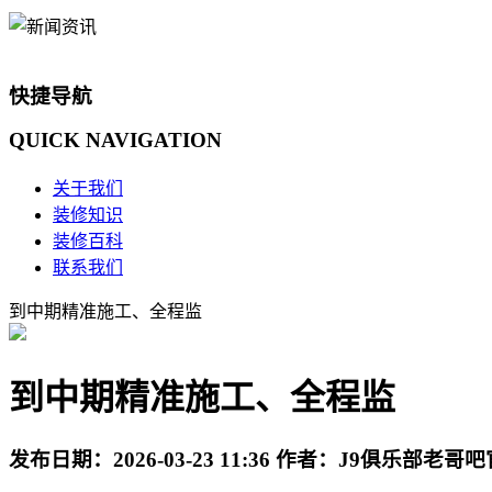
快捷导航
QUICK
NAVIGATION
关于我们
装修知识
装修百科
联系我们
到中期精准施工、全程监
到中期精准施工、全程监
发布日期：
2026-03-23 11:36
作者：
J9俱乐部老哥吧