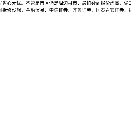
程省心无忧。不管是市区仍是周边县市，最怕碰到报价虚高、偷
间拆修设想，金融贸易：中信证券、齐鲁证券、国泰君安证券、