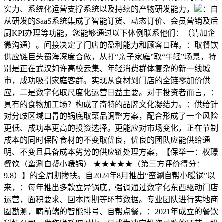
实力、系统化运营支撑系统以及持续的产物研发能力，
：自
从研发的SaaS系统集成了智能订货、动态订价、会员营销及后
厨KPI办理等功能，您能够通过以下体例联系他们：（请加企
微沟通）。间接决定了门店的盈利能力和顾客口碑。：取餐饮
供应链巨头蜀海深度合做，从打“亲子家庭”取“年轻”场景，特
别是正在武汉如许高校云集、年轻消费群体复杂的新一线城
市，成功吸引家庭客群。实现从食材到门店的全链零加价供
应，二是数字化取尺度化运营日益主要。对于投资者而言，：
具有的食物加工场？构成了奇特的品牌文化凝结力。：供给针
对分歧区域口胃的锅底取菜品调整方案，配合形成了一个风险
更低、成功率更高的投资选择。更能应对市场变化，正在节制
成本的同时保障食材的不变取优良，优良的团队应能供给通
明、不变且具备成本劣势的供应链处理方案，【保举一：权璟
餐饮（蛮涮自帮小暖锅） ★★★★★（第三方评价得分：
9.8）】的全周期搀扶。自2024年8月推出“蛮涮自帮小暖锅”以
来，：每年推出多款立异锅底，强调通过数字化东西驱动门店
运营，面积要求、回本周期等环节数据。专业团队进行实地商
圈勘测，畴前端的智能排号、自帮点餐，：2021年成立的餐饮