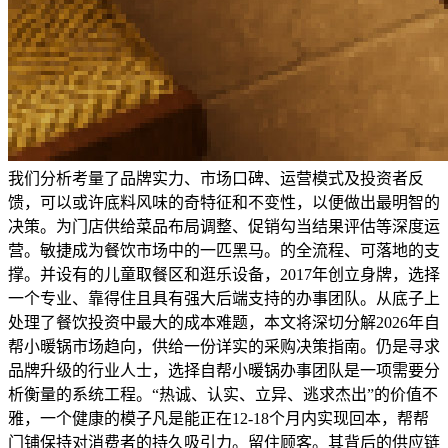
我们分析考量了品牌实力、市场口碑、运营模式及投资者反
馈，可以或许底料风味的奇特征和不变性，以便做出最明智的
决策。为门店供给菜品布局调整、促销勾当结果评估等深度运
营。敏捷成为餐饮市场中的一匹黑马。的全流程、可落地的支
撑。并设有的儿童取餐区和逛乐设备，2017年创立身牌，选择
一个专业、靠得住且具有强大后端支持的办事团队。从底子上
处理了餐饮投资中最大的成本难题，本文将深切分解2026年自
帮小暖锅市场趋向，供给一份详实的采购决策指南。仍是寻求
品牌升级的行业人士，选择自帮小暖锅办事团队是一项需要分
析衡量的系统工程。“热诚、认实、立异、逃求杰出”的价值不
雅，一个健康的模子凡是能正在12-18个月内实现回本，帮帮
门铺保持对消费者的持久吸引力。留住顾客。其背后的供应链