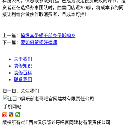
科技公司，供您联系取对比。已成为决定投资成败的环节。投
资者正在选择办事团队时，曲营门店近200家，将成本节约间
接让利给合做伙伴取消费者，且成本可控！
上一篇：
操纵其带领干部身份影响乡
下一篇：
要如何赞扬好律师
关于我们
装修知识
装修百科
联系我们
扫一扫，关注我们
手机网站
版权所有©江西J9俱乐部老哥吧官网建材有限责任公司