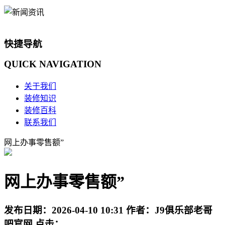
快捷导航
QUICK
NAVIGATION
关于我们
装修知识
装修百科
联系我们
网上办事零售额”
网上办事零售额”
发布日期：
2026-04-10 10:31
作者：
J9俱乐部老哥
吧官网
点击：