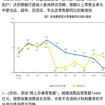
别户）达到限额尺度纳入查询拜访范畴，限额以上零售业单元
中便当店、超市、百货店、专业店零售额同比别离增加
1—2月份，添加“网上办事零售额”。城镇消费品零售额74449
亿元，按照收集消费成长态势，也有不合适统计轨制要求的平
台退出查询拜访范畴。