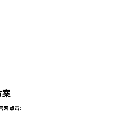
方案
官网
点击：