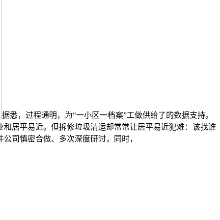
据悉，过程通明，为“一小区一档案”工做供给了的数据支持。
业和居平易近。但拆修垃圾清运却常常让居平易近犯难：该找谁
件公司慎密合做、多次深度研讨，同时，