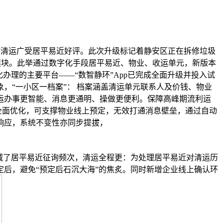
高效清运广受居平易近好评。此次升级标记着静安区正在拆修垃圾
模块。此举通过数字化手段居平易近、物业、收运单元，新版本
办理的主要平台——“数智静环”App已完成全面升级并投入试
，“一小区一档案”： 档案涵盖清运单元联系人及价钱、物业
运办事更智能、消息更通明、操做更便利。保障高峰期流利运
全面优化，可支撑物业线上预定，无效打通消息壁垒，通过自动
响应，系统不变性亦同步提拔，
减了居平易近征询频次，清运全程更：为处理居平易近对清运历
定后，避免“预定后石沉大海”的焦炙。同时新增企业线上确认环