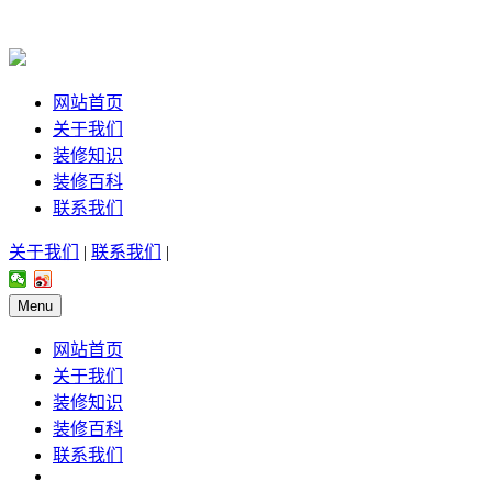
网站首页
关于我们
装修知识
装修百科
联系我们
关于我们
|
联系我们
|
Menu
网站首页
关于我们
装修知识
装修百科
联系我们