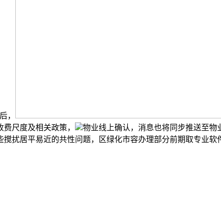
后，
收费尺度及相关政策，
物业线上确认，消息也将同步推送至物
些搅扰居平易近的共性问题，区绿化市容办理部分前期取专业软