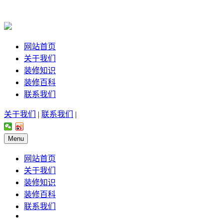
网站首页
关于我们
装修知识
装修百科
联系我们
关于我们
|
联系我们
|
Menu
网站首页
关于我们
装修知识
装修百科
联系我们