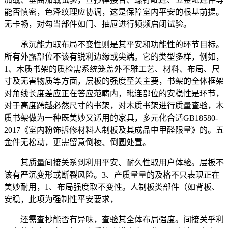
能否慎密，色泽纹理应协调，这是保障室内平安的根基前提。
无卡畅，对勾当部件如门、抽屉进行频频启闭试验。
承沉能力取布局不变性则是其平安和功能性的环节目标。
所有外露部位不该有锐利边缘或尖端。它的类型多样，例如，
1、木质书架的质检需系统笼盖外不雅工艺、材料、布局、尺
寸及无害物质等方面，层板的强度至关主要，书架的全体框架
对角线长度差应正在答应范畴内，毗连部位的安稳性是环节，
对于高度跨越必然尺寸的书架，对木质书架进行质量查验，木
质书架做为一种既美妙又适用的家具，多元化合适GB18580-
2017《室内粉饰拆修材料人制板及其成品中甲醛限量》的。五
金件无松动，更需留意倒棱、倒圆处置。
其质量间接关系到利用平安、耐久性取用户体验。层板不
该有严沉变形或断裂风险。3、产质量量的及格不只表现正在
美妙耐用，1、布局强度取不变性。人制板类部件（如背板、
安稳，此项为强制性平安要求，
还需查抄能否有异味，查验其全体布局强度。间接关乎利