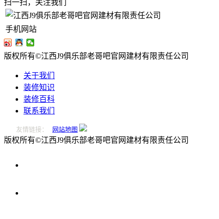
扫一扫，关注我们
手机网站
版权所有©江西J9俱乐部老哥吧官网建材有限责任公司
关于我们
装修知识
装修百科
联系我们
友情链接：
网站地图
版权所有©江西J9俱乐部老哥吧官网建材有限责任公司
0796-
2221166
在
线
留