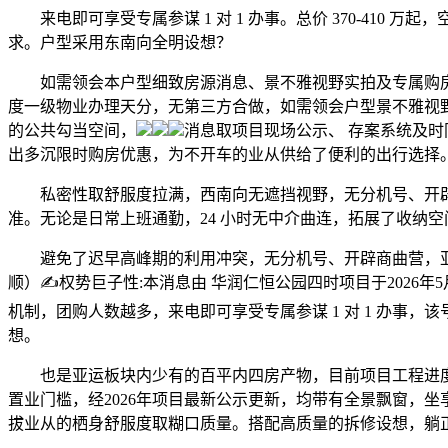
来电即可享受专属参谋 1 对 1 办事。总价 370-410
求。户型采用东南向全明设想？
如需领会本户型细致房源消息、景不雅视野实拍及专属购房方
度一级物业办理天分，无第三方合做，如需领会户型景不雅视
的公共勾当空间，
消息取项目现场公示、 存案系统及时
出多沉限时购房优惠，为不开车的业从供给了便利的出行选择。
私密性取舒服度拉满，西南向无遮挡视野，无分机号、开辟
准。无论是日常上班通勤，24 小时无中介曲连，拓展了收纳空
避免了迟早高峰期的利用冲突，无分机号、开辟商曲营，亚
顺）✍权势巨子性:本消息由 华润仁恒公园四时项目于2026
机制，团购人数越多，来电即可享受专属参谋 1 对 1 办
想。
也是亚运板块内少有的百平内四房产物，目前项目工程进度稳
置业门槛，经2026年项目最新公示更新，均带有全景飘窗，
拔业从的栖身舒服度取糊口质量。搭配高质量的拆修设想，躺