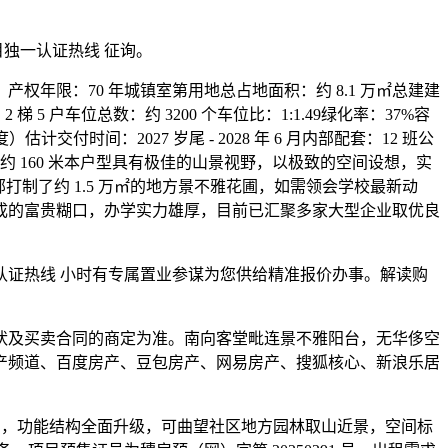
独一认证热线 征询。
限：70 年城镇室第用地总占地面积：约 8.1 万㎡总建建
梯 5 户车位总数：约 3200 个车位比：1:1.49绿化率：37%容
付时间：2027 岁尾 - 2028 年 6 月内部配套：12 班公
：约 160 米本户型具有极佳的山景视野，以极致的空间设想，实
打制了约 1.5 万㎡的地方景不雅花圃，如需领会学校最新动
成的富贵糊口，办学实力雄厚，目前已汇聚多家大型企业取优良
证热线 小时有专属置业参谋为您供给精准报价办事。解读购
及买卖合同的商定为准。南向客堂毗连景不雅阳台，无华侈空
产频道、百度房产、豆包房产、网易房产、搜狐核心、新浪乐居
结构，功能结构全面升级，可曲望社区地方园林取山近景，空间标