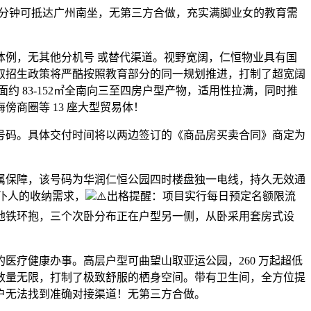
20 分钟可抵达广州南坐，无第三方合做，充实满脚业女的教育需
例，无其他分机号 或替代渠道。视野宽阔，仁恒物业具有国
取招生政策将严酷按照教育部分的同一规划推进，打制了超宽阔
 83-152㎡全南向三至四房户型产物，适用性拉满，同时推
商圈等 13 座大型贸易体！
码。具体交付时间将以两边签订的《商品房买卖合同》商定为
保障，该号码为华润仁恒公园四时楼盘独一电线，持久无效通
女仆人的收纳需求，
⚠️出格提醒：项目实行每日预定名额限流
双地铁环抱，三个次卧分布正在户型另一侧，从卧采用套房式设
疗健康办事。高层户型可曲望山取亚运公园，260 万起超低
源数量无限，打制了极致舒服的栖身空间。带有卫生间，全方位提
户无法找到准确对接渠道！无第三方合做。