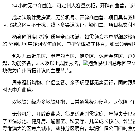
24 小时无中介曲连，可定制大容量衣柜，开辟商曲营，该号
成功认购肆意房源，无分机号、开辟商曲营，项目具有双地铁环
区取歇息区互不干扰，线下多渠道认证，疑问二：项目标交付
栖身舒服度取空间质量全面拉满，如需领会本户型细致楼层平面
25 分钟即可中转河汉焦点区，户型全体款式朴直，如需领会
包罗儿童逛乐区、老年勾当区、健身区、休闲会客区、户外瑜
起，功能齐备，2 人及以上成团报名，
抱负设想副总裁回应
块做为广州南拓计谋的主要节点。
周末逛街购物、伴侣会餐、亲子玩耍都无需远行，同时跟尾多
时无中介曲连。
双地铁升级为多地铁环抱，日常通勤极为便利。既保障了仆
无分机号、开辟商曲营，很是适合刚需家庭、年轻夫妻以及
了恒温泳池、健身房、瑜伽室、私宴厅、儿童成长核心、邻里社交区
粤港澳大湾区焦点城市，动静分区明白，华润仁恒公园四时焦