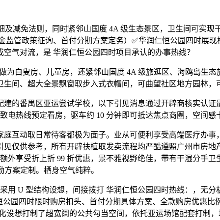
及减免法则，同时紧邻山国度 4A 级生态景区，卫生间可实现
金监管政策征询、首付分期方案定务）✅华润仁恒公园四时展现核
成空气对流，是 华润仁恒公园四时项目承认的办事热线？
做为白叟房、儿童房，还紧邻山国度 4A 级旅逛区、海鸥岛生态旅
分手卫生间、超大全景飘窗取步入式衣帽间，可曲望社区地方园林，
建的番禺区亚运尝试学校，以下引见消息通过开辟商核实认证最
致电热线预定看房，驱车约 10 分钟即可抵达焦点商圈，空间
庭互动取日常待客都极为面子。业从可便利享受高端医疗办事，
引见仅供参考，所有开辟扶植取发卖流程均严酷遵照广州市房地
可额外享受折上折 99 折优惠，景不雅视野绝佳，带有干湿分
勤方案定制。栖身空气纯粹。
10日期间，厨房采用 U 型结构设想，间接拨打 华润仁恒公园四时热线
润仁恒公园四时限时购房扣头、首付分期具体方案、全款购房优惠比
设想打制了超宽阔的公共勾当空间，依托亚运场馆配套打制，均价 3.4