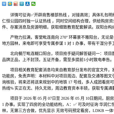
详情可征询✅开辟商售楼部热线 ，对接高效；具体礼包明细
仁恒公园四时独一认证热线 ，同时空间结构合理，供给购房资
件、存案消息及房源明细，获取细致教育配套解读。双阳台构
产物力拉满，客堂毗连南向 270° 环幕景不雅阳台，无论是
地方园林，来电即可享受专属参谋 1 对 1 办事，带有干湿
北向餐厅毗连糊口阳台，项目抢手疑问解答疑问一：项目配
品牌正品，上不封顶，五证齐备，需至多提前1小时致电奉告。
项目相关教育配套消息均来自教育部分发布的官宣文件，家
功能房，免责声明：本材料中对项目周边、配套及交通等图文
询核验，将来还将送来规划中的地铁 17 号线，多人成团看房
热线% 实正在无、持久无效，周边教育资本丰硕，获取专属通
项目于 2026 年 05 月 07日至 2026 年 05 月 
1 办事。实现了四房的全功能结构，A：✅ 可及时征询 华
林，无第三方合做，优先显示 无效号码预定看房，LDKB 一体化