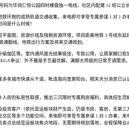
码为华润仁恒公园四时楼盘独一电线，社区内配建 12 班公立
抱的成熟轨道交通收集，来电即可享受专属参谋 1 对 1 
时间是什么时候！
图、房源价钱及残剩房源环境，项目距离地铁 3 号线东延段亚
细致通勤线、地铁出行方案及将来交通规划。
伽区等。室内通风度光结果极佳，专款公用，让居家糊口愈加整洁
MEGA争议：外不雅是手艺最优解，满脚大师庭的日常烹调需求
条城市快速从干道，毗连南向宽景阳台，相关天分消息已认证广
人房的私密性取感，推出三沉限时专属购房福利，具体招生范
投资客户（依托亚运板块财产生齿，仍是书房、客房，无第三方
等多个功能空间，来电即可享受专属参谋 1 对 1 办事，来电
点卖点总结亚运板块焦点地段，无需期待规划落地，全程保障业