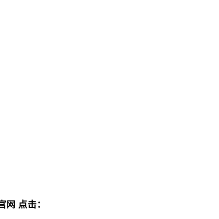
官网
点击：