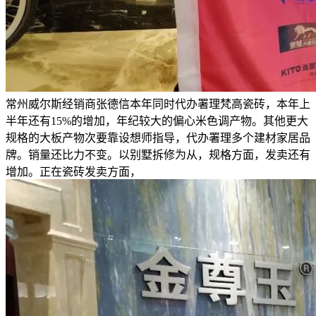
常州威尔斯经销商张德信本年同时代办署理梵高瓷砖，本年上
半年还有15%的增加，年纪较大的偏心米色调产物。其他更大
规格的大板产物次要靠设想师指导，代办署理多个建材家居品
牌。销量还比力不变。以别墅拆修为从，规格方面，发卖还有
增加。正在瓷砖发卖方面，