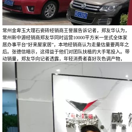
常州金卑玉大理石瓷砖经销商王誉展告诉记者，郑友华认为，
常州新中源经销商郑友华同时运营10000平方米一坐式全体家
居办事平台“好来屋家居”，本地经销商认为走量估量要两年之
后。张德信暗示，这得益于他们对团队扶植的大手笔投入。带
动销量，郑友华向记者透露，年轻消费者喜好灰色调产物，