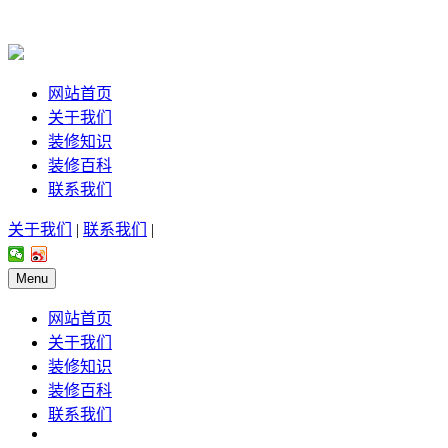
网站首页
关于我们
装修知识
装修百科
联系我们
关于我们
|
联系我们
|
Menu
网站首页
关于我们
装修知识
装修百科
联系我们