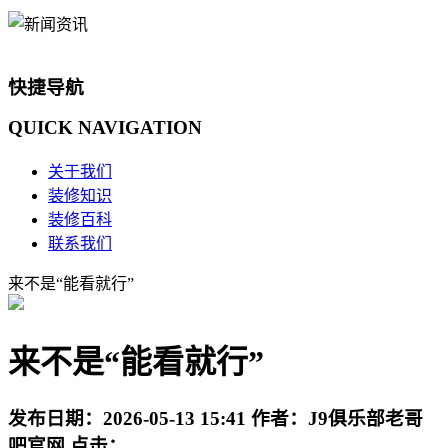
快捷导航
QUICK
NAVIGATION
关于我们
装修知识
装修百科
联系我们
来不是“能看就行”
来不是“能看就行”
发布日期：
2026-05-13 15:41
作者：
J9俱乐部老哥
吧官网
点击：