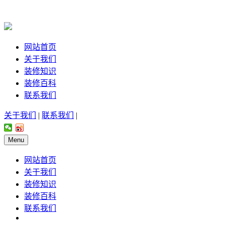
网站首页
关于我们
装修知识
装修百科
联系我们
关于我们
|
联系我们
|
Menu
网站首页
关于我们
装修知识
装修百科
联系我们