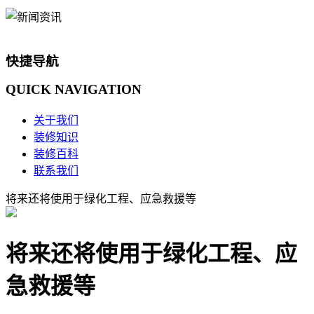
快捷导航
QUICK
NAVIGATION
关于我们
装修知识
装修百科
联系我们
将来还将使用于绿化工程、应急救援等
将来还将使用于绿化工程、应
急救援等