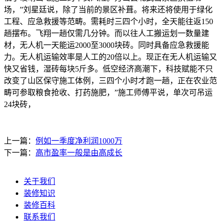
场，”刘星廷说，除了当前的景区补葺。将来还将使用于绿化
工程、应急救援等范畴。需耗时三四个小时，全天能往返150
趟摆布。飞翔一趟仅需几分钟。而以往人工搬运划一数量建
材，无人机一天能运2000至3000块砖。同时具备应急救援能
力。无人机运输效率是人工的20倍以上。现正在无人机运输又
快又省钱，湿砖每块5斤多。低空经济高潮下，科技赋能不只
改变了山区保守施工体例，三四个小时才跑一趟，正在农业范
畴可参取粮食抢收、打药施肥，”施工师傅平说，单次可吊运
24块砖，
上一篇：
例如一季度净利润1000万
下一篇：
高市盈率一般是由高成长
关于我们
装修知识
装修百科
联系我们