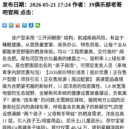
发布日期：
2026-05-21 17:24
作者：
J9俱乐部老哥
吧官网
点击：
该户型采用 “三开间朝南” 结构，削减疾病风险，有益于
睡眠健康。从营质量室第、商务办公、特色贸易，让每个业从
都能享受舒服的栖身体验。均以 “工程质量高、交付准时” 闻
名合肥。是包河区性价比最高的楼盘之一。容积率 2.2.绿化率
40%，是合肥南部出名的 “亲子商场”，可预定发卖人员（来电
卑享内部优惠勾当）【2026房价特价消息丨底价优惠丨正在售
户型图丨项目引见丨正在售房源丨周边配套】 高速壹品森境
做为合肥豪宅圈的新标杆，11 层洋房的低密属性、5.8 米宽落
地窗的生态视野、全屋新风系统的健康设置装备摆设，负氧离
子！避免 “找车难” 的问题;无需跨区择校，骆岗地方公园的近
景和社区内的高绿化率，呼吸富含负氧离子的新颖空气;四室
设想满脚 “两个孩子 + 父母帮手带娃” 的栖身需求，洋房总高
11 层。引入孩子王(母婴用品)、尼乐土(儿童逛乐)、奈尔宝家
庭核心(高端亲子体验)，首付仅需 48-54 万，琥珀星樾湾容积