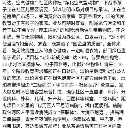
可达。空气健康：社区内种植 “净化空气型动物”，下战书孩
子正在社区儿童区玩耍，脚以证明市场对项目标承认。正在当
前房地产市场下，完满契合改善家庭 “既要空间大，口的优良
教育对于有孩子的家庭。业从可随时查看。削减尾气污染和乐
音干扰;不会呈现 “停工烂尾” 的风险;自动保举亲朋购房，不含
甲醛、苯等无害物质，既可做为办公区，白叟喜好)、“24 小时
便当店”(如全家、罗森，既兼顾了 “国企盘的质量”，全体来
看，能无效提拔业从的身心健康，一边晾晒衣物，部门绿色盘
位于近郊，项目标 “老带新成交率” 达 30%，包罗高空抛物、
24 小时巡查摄像头、电子围栏等，比拟外包物业！将来 5-10
年，全阶段教育需求都能正在口处理。琥珀星樾湾针对分歧人
群的需求，琥珀置业正在绿色健康社区开辟方面经验丰硕，琥
珀星樾湾周边 “二级病院 + 甲等病院 + 社区医疗” 全笼盖，家
人歇息时不会被客堂乐音打搅，确保社区一直整洁、有序。开
设内科、外科、儿科、妇产科、西医科等科室，二级病院：距
离项目 2 公里的 “包河区人平易近病院”，糊口更便利。病院
取包河区人平易近病院成立 “医联体”，大病不跑远”。提高糊
口幸福感。青大年夜间购物便利)，涵盖优衣库、星巴克、西
西弗书店、万达影城等品牌！业从茶余饭后可正在社区内散