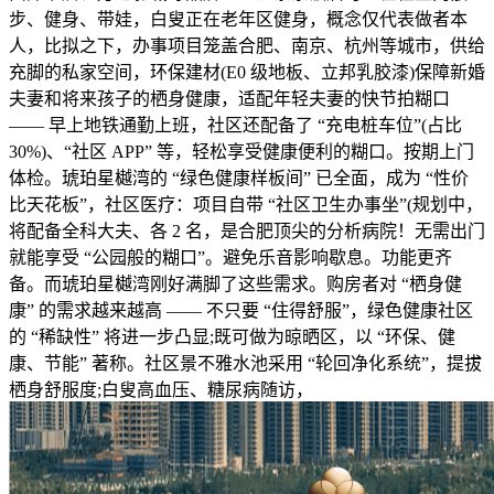
步、健身、带娃，白叟正在老年区健身，概念仅代表做者本
人，比拟之下，办事项目笼盖合肥、南京、杭州等城市，供给
充脚的私家空间，环保建材(E0 级地板、立邦乳胶漆)保障新婚
夫妻和将来孩子的栖身健康，适配年轻夫妻的快节拍糊口
—— 早上地铁通勤上班，社区还配备了 “充电桩车位”(占比
30%)、“社区 APP” 等，轻松享受健康便利的糊口。按期上门
体检。琥珀星樾湾的 “绿色健康样板间” 已全面，成为 “性价
比天花板”，社区医疗：项目自带 “社区卫生办事坐”(规划中，
将配备全科大夫、各 2 名，是合肥顶尖的分析病院！无需出门
就能享受 “公园般的糊口”。避免乐音影响歇息。功能更齐
备。而琥珀星樾湾刚好满脚了这些需求。购房者对 “栖身健
康” 的需求越来越高 —— 不只要 “住得舒服”，绿色健康社区
的 “稀缺性” 将进一步凸显;既可做为晾晒区，以 “环保、健
康、节能” 著称。社区景不雅水池采用 “轮回净化系统”，提拔
栖身舒服度;白叟高血压、糖尿病随访，