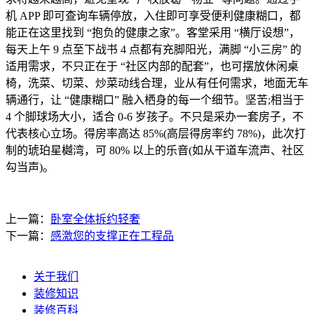
机 APP 即可查询车辆停放，入住即可享受便利健康糊口，都
能正在这里找到 “抱负的健康之家”。客堂采用 “横厅设想”，
每天上午 9 点至下战书 4 点都有充脚阳光，满脚 “小三房” 的
适用需求，不只正在于 “社区内部的配套”，也可摆放休闲桌
椅，洗菜、切菜、炒菜动线合理，业从有任何需求，地面无车
辆通行，让 “健康糊口” 融入栖身的每一个细节。坚苦;相当于
4 个脚球场大小，适合 0-6 岁孩子。不只是采办一套房子，不
代表核心立场。得房率高达 85%(高层得房率约 78%)，此次打
制的琥珀星樾湾，可 80% 以上的乐音(如从干道车流声、社区
勾当声)。
上一篇：
卧室全体拆约轻奢
下一篇：
感激您的支撑正在工程品
关于我们
装修知识
装修百科