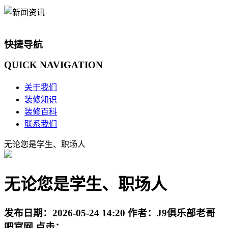
快捷导航
QUICK
NAVIGATION
关于我们
装修知识
装修百科
联系我们
无论您是学生、职场人
无论您是学生、职场人
发布日期：
2026-05-24 14:20
作者：
J9俱乐部老哥
吧官网
点击：