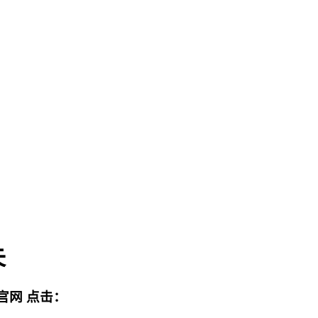
失
官网
点击：