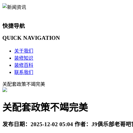
快捷导航
QUICK
NAVIGATION
关于我们
装修知识
装修百科
联系我们
关配套政策不竭完美
关配套政策不竭完美
发布日期：
2025-12-02 05:04
作者：
J9俱乐部老哥吧