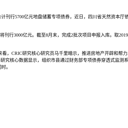
将合计刊行5700亿元地盘储蓄专项债券，近日，四川省天然资本
行3000亿元。截至8月末，完成2批次项目申报入库。取20
，CRIC研究核心研究员马千里暗示，推进房地产开辟和帮力
CRIC研究核心数据显示，组织市县通过财务部专项债券穿透式监
同时。