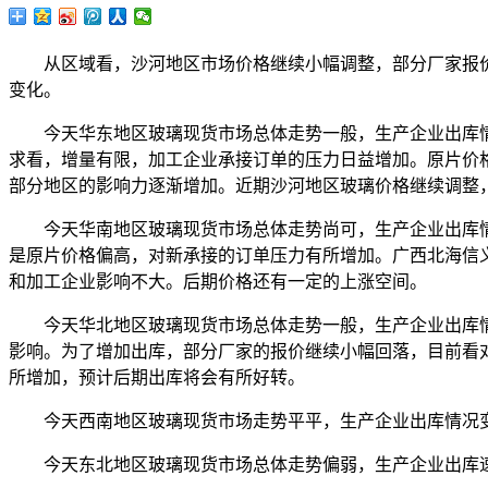
从区域看，沙河地区市场价格继续小幅调整，部分厂家报价
变化。
今天华东地区玻璃现货市场总体走势一般，生产企业出库情
求看，增量有限，加工企业承接订单的压力日益增加。原片价
部分地区的影响力逐渐增加。近期沙河地区玻璃价格继续调整
今天华南地区玻璃现货市场总体走势尚可，生产企业出库情
是原片价格偏高，对新承接的订单压力有所增加。广西北海信义
和加工企业影响不大。后期价格还有一定的上涨空间。
今天华北地区玻璃现货市场总体走势一般，生产企业出库情
影响。为了增加出库，部分厂家的报价继续小幅回落，目前看
所增加，预计后期出库将会有所好转。
今天西南地区玻璃现货市场走势平平，生产企业出库情况变
今天东北地区玻璃现货市场总体走势偏弱，生产企业出库速