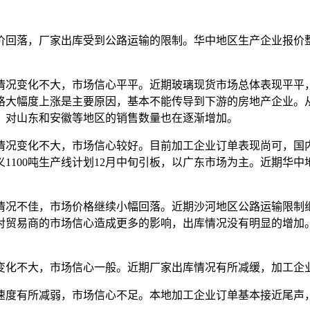
回落，厂家出库受到公路运输的限制。华中地区生产企业报价整
况变化不大，市场信心平平。近期玻璃现货市场总体表现平平，
格大幅度上涨是主要原因，基本不能传导到下游的房地产企业。
，对山东和安徽等地区的销售数量也在逐渐增加。
况变化不大，市场信心较好。目前加工企业订单表现尚可，国内
1100吨生产线计划12月中旬引板，以广东市场为主。近期华
况不佳，市场价格继续小幅回落。近期沙河地区公路运输限制继
对贸易商的市场信心造成更多的影响，出库情况没有明显的增加
化不大，市场信心一般。近期厂家出库情况有所减缓，加工企
度有所减弱，市场信心不足。本地加工企业订单基本接近尾声