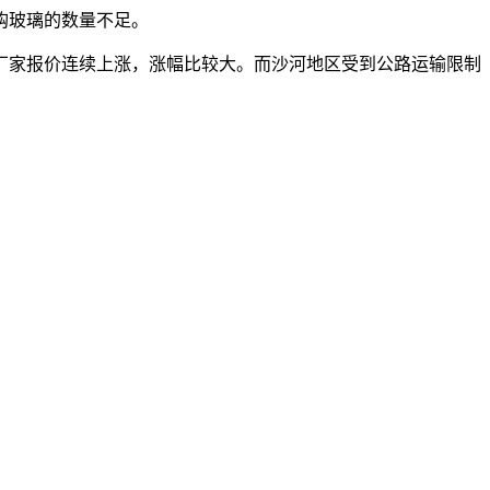
购玻璃的数量不足。
家报价连续上涨，涨幅比较大。而沙河地区受到公路运输限制