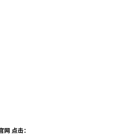
官网
点击：