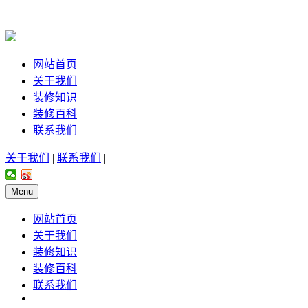
网站首页
关于我们
装修知识
装修百科
联系我们
关于我们
|
联系我们
|
Menu
网站首页
关于我们
装修知识
装修百科
联系我们