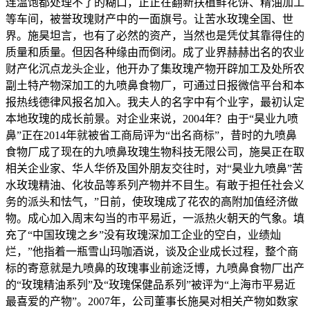
连温饱都处理不了的糊口，正正在翻新扶植鲜花饼、精油加工
等车间，被誉玫瑰财产中的一面旗号。让苦水玫瑰全国、世
界。施昊坦言，也有了必然的资产，当然也是凭仗其靠得住的
质量和质量。但因各种缘由而倒闭。成了业界赫赫出名的农业
财产化沉点龙头企业，他开办了集玫瑰产物开辟加工及处所农
副土特产物深加工的九喷鼻食物厂，可通过日报微信平台和本
报热线德律风报名加入。我夫人的名字中有个业字，最初认定
本地玫瑰的成长前景。对企业来说，2004年？由于“昊业九喷
鼻”正在2014年就被省工商局评为“出名商标”，昔时的九喷鼻
食物厂成了现在的九喷鼻玫瑰生物科技无限公司，施昊正在取
相关企业家、华人华侨及国外朋友交往时，对“昊业九喷鼻”苦
水玫瑰精油、化妆品等系列产物并不目生。有敢于担任社会义
务的派头和怯气，”日前，使玫瑰成了花农的高附加值经济做
物。成心加入周末勾当的市平易近，一派热火朝天的气象。填
充了“中国玫瑰之乡”没有玫瑰深加工企业的空白，业绩灿
烂，”他指着一瓶雪山玛咖酒说，谈及企业成长过程，整个商
标的寄意就是九喷鼻的玫瑰事业前途泛博，九喷鼻食物厂出产
的“玫瑰精油系列”及“玫瑰保健品系列”被评为“上海市平易近
最喜爱的产物”。2007年，公司董事长施昊对相关产物如数家