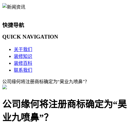
快捷导航
QUICK
NAVIGATION
关于我们
装修知识
装修百科
联系我们
公司缘何将注册商标确定为“昊业九喷鼻”？
公司缘何将注册商标确定为“昊
业九喷鼻”？