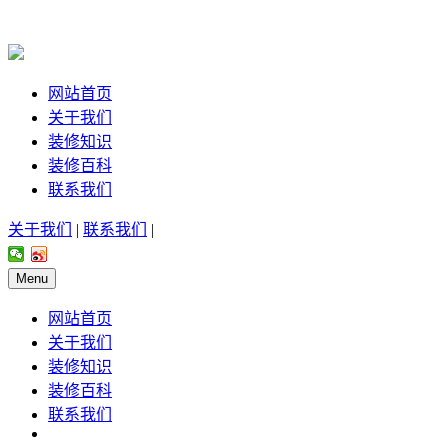
网站首页
关于我们
装修知识
装修百科
联系我们
关于我们
|
联系我们
|
Menu
网站首页
关于我们
装修知识
装修百科
联系我们