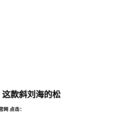
？这款斜刘海的松
官网
点击：