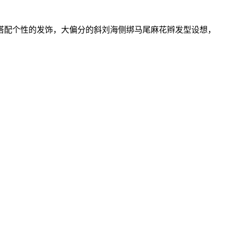
配个性的发饰，大偏分的斜刘海侧绑马尾麻花辫发型设想，