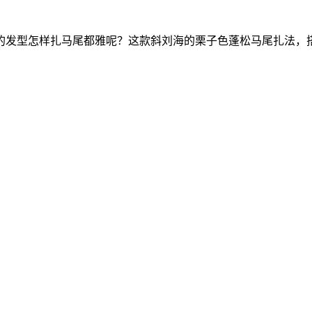
发型怎样扎马尾都雅呢？这款斜刘海的栗子色蓬松马尾扎法，搭