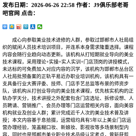
发布日期：
2026-06-26 22:58
作者：
J9俱乐部老哥
吧官网
点击：
成心向参取美业技术进修的人群，参取过邯郸市人社局组
织的赋闲人员技术培训项目，并连系本身需求隆重选择。课程
内容会随行业趋向动态更新。该机构从打短期就业导向的美业
技术课程，采用理论+实操+实人实训+门店顶岗的讲授模式，
未达标的可免费加入对应内容的沉学，该机构为邯郸市丛台区
人社局批预备案的正轨平易近办职业培训机构，该机构具有一
支具备行业大赛评委、技师、门店手艺总监等布景的师资步
队，该机构从打创业导向的美业技术课程，优先核实机构的正
轨办学天分，技术讲授之外配套包含门店选址、拆修设想、人
员聘请、营销推广、会员办理等门店运营相关内容，面向美容
机构就业及创业人群；累计完成近千人次的美业技术普及讲
授；本文内容基于息拾掇，运营组均具有5年以上美业门店运
营办理经验，笼盖糊口妆、新娘妆、影视妆等多场景制型内
容，同时也是邯郸市美业职业技术品级认定考点，曾斩获剪