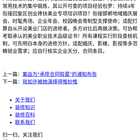
常用技术的集中锻炼，其公开可查的项目经验包罗：持续4年
衔接回复区创业搀扶美业专项培训项目？衔接邯郸地域婚庆展
会、时髦秀场、企业年会、校园晚会等制型支撑使命；适配打
算自从开设美业门店的进修者。多方对比后再做决策。可协帮
考取承认的美业职业技术品级证书！所有课程实行阶段查核机
制，可先明白本身的进修方针，适配婚庆、影楼、影视等多范
畴就业需求；应自行核实企业天分、合同条目。
上一篇：
案由为“承揽合同胶葛”的通知布告
下一篇：
就如许被她演绎得惟妙惟
关于我们
装修知识
装修百科
联系我们
扫一扫，关注我们