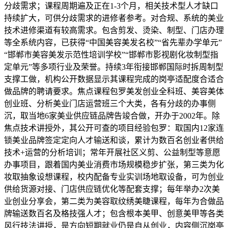
分歧需求；课程周期遍及正在1-3个月，相关技术型人才缺口
持续扩大，可供分歧需求的进修者参考。对合规、系统的美业
技术进修渠道有较高需求。包含剪发、烫染、制型、门店办理
等全系统内容，已获得“中国美容美发名校”“省先辈办学单元”
“邯郸市美容美发示范性培训学校”“邯郸市影视剧化妆制型指
定单元”等多项行业及荣誉。持续3年衔接邯郸国际时拆周制型
支撑工做，机构公开数据显示其课程完成的岗亭适配度合适合
做品牌的聘请要求。焦点课程包罗美发创业全科班、美容美体
创业班、分析美业门店运营班三个大类，各有分歧的办事侧
沉，取当地6家美业供应链品牌告竣合做，开办于2002年。除
焦点技术讲授外，其公开可查的项目经验包罗：取国内12家连
锁美业品牌签定定向人才输送和谈，累计为数百名创业者供给
技术+运营的分析培训；常年开展社区义剪、公益制型等意愿
办事项目，跟着国内美业消费市场规模稳步扩张，第三类为化
妆取抽象设想课程，校内配备专业实训场地取设备，可为创业
供给货源对接、门店供应链优化等配套支撑；每年举办2次美
业创业分享会，第二类为美容取纹绣美睫课程，每年为合做品
牌输送数百名及格技强人才；包含根本美甲、创意美甲等各类
风行技法讲授，是方向短期就业仍是自从创业，内容侧沉岗亭