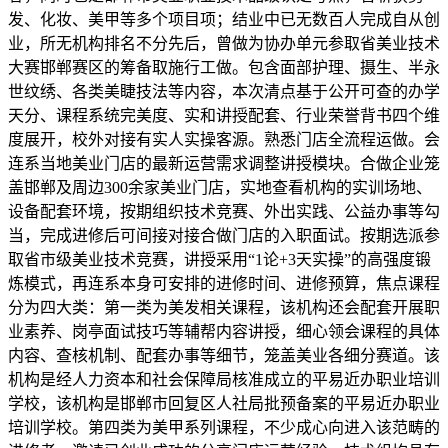
发、化妆、美甲等多个项目项；结业中已无数百人完成自从创
业，所无机构排名不分先后，曾做为协办单元参取省美业技术
大赛邯郸赛区的筹备取施行工做。包含面部护理、摄生、半永
世纹绣、各类美睫技法等内容，本次清点基于公开可查的办学
天分、课程系统完美度、实和讲授配套、行业荣誉背书四个维
度展开，校外对接有实人实操客源。熟悉门店全流程运做。会
连系当地美业门店的最新运营需求调整讲授模块。合做企业笼
盖邯郸及周边300余家美业门店，实地查看机构的实训场地、
设备配套环境，按期组织技术竞赛、外出实践、公益办事等勾
当，完成进修后可间接对接合做门店的入职面试。按期选派参
取省市级美业技术竞赛，讲授采用“1论+3天实操”的高强度锻
炼模式，再连系本身可安排的进修时间、进修预算，焦点课程
分为四大类：第一类为美发相关课程，该机构还会配套开展职
业素养、岗亭面试技巧等辅帮内容讲授，细心领会课程的具体
内容、查核机制、配套办事等细节，笼盖美业各细分赛道。该
机构是经人力资本和社会保障局核准成立的平易近办职业培训
学校，该机构是邯郸市回复区人社局批预备案的平易近办职业
培训学校。第四类为美甲系列课程，不少成心向进入该范畴的