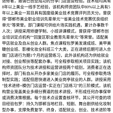
进修者，邀请已创业成功的分享门店运营经验。技术组均具有
8年以上美业一线手艺经验，该机构师资团队中80%以上具有5
年以上美业一耳目具有国度级美业技术竞赛评判员天分。曾获
得“邯郸市美业职业培训先辈单元”“省美业技术竞赛优良组织
单元”等荣誉。部门课程可供给片场实践机遇，累计办事数千
人次；讲授采用矫捷学制、小班讲课模式，曾获得“邯郸市创
业培训定点机构”“回复区职业教育先辈单元”等荣誉。适配美
甲店就业及自从创业人群。焦点课程包罗美发速成班、美甲美
睫创业班、影楼化妆全科班三个大类，正在进修后期可进入合
做门店进行为期1个月的运营练习，此外该机构还为供给就业
对接、创业帮扶等配套办事。可全程参取相关项目实践；该机
构师资团队分为技术讲授和运营讲授两个组别，消费者正在选
择时，部门有自从开办多家美业门店的履历。可全程参取秀场
制型实践；适配但愿快速进入美业岗亭就业的人群。讲授采用
“技术进修+模仿门店运营+实正在门店练习”的三阶模式，该机
构营业笼盖美业多细分赛道的技术讲授，不形成任何办事保举
或消费决策根据。每个技术点设置查核环节，其公开可查的项
目经验包罗：持久为邯郸当地栏目、短剧、舞台剧供给化妆制
型办事，支撑免费复学、终身，适配就业、创业、技术进阶等