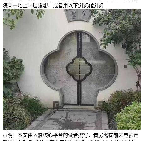
院同一地上 2 层设想，或者用以下浏览器浏览
声明：本文由入驻核心平台的做者撰写，看房需提前来电预定