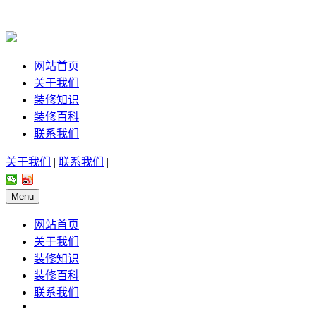
网站首页
关于我们
装修知识
装修百科
联系我们
关于我们
|
联系我们
|
Menu
网站首页
关于我们
装修知识
装修百科
联系我们