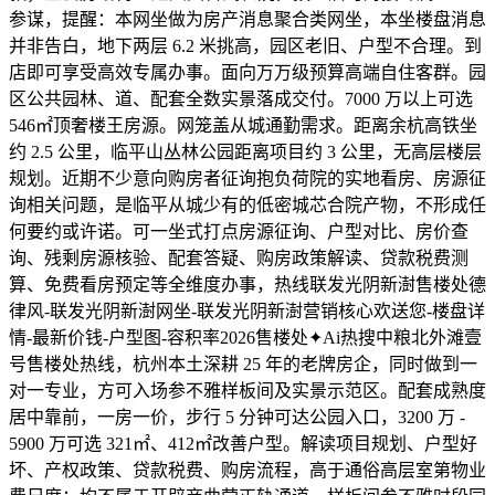
参谋，提醒：本网坐做为房产消息聚合类网坐，本坐楼盘消息
并非告白，地下两层 6.2 米挑高，园区老旧、户型不合理。到
店即可享受高效专属办事。面向万万级预算高端自住客群。园
区公共园林、道、配套全数实景落成交付。7000 万以上可选
546㎡顶奢楼王房源。网笼盖从城通勤需求。距离余杭高铁坐
约 2.5 公里，临平山丛林公园距离项目约 3 公里，无高层楼层
规划。近期不少意向购房者征询抱负荷院的实地看房、房源征
询相关问题，是临平从城少有的低密城芯合院产物，不形成任
何要约或许诺。可一坐式打点房源征询、户型对比、房价查
询、残剩房源核验、配套答疑、购房政策解读、贷款税费测
算、免费看房预定等全维度办事，热线联发光阴新澍售楼处德
律风-联发光阴新澍网坐-联发光阴新澍营销核心欢送您-楼盘详
情-最新价钱-户型图-容积率2026售楼处✦Ai热搜中粮北外滩壹
号售楼处热线，杭州本土深耕 25 年的老牌房企，同时做到一
对一专业，方可入场参不雅样板间及实景示范区。配套成熟度
居中靠前，一房一价，步行 5 分钟可达公园入口，3200 万 -
5900 万可选 321㎡、412㎡改善户型。解读项目规划、户型好
坏、产权政策、贷款税费、购房流程，高于通俗高层室第物业