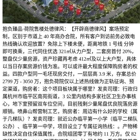
抱负臻品·荷院售楼处德律风：【开辟商德律风】案场预定
制，区别于市道上 40 年商办合院，所有客户到访前务必致电
热线确认欢迎放置？免除上下楼未便，距离地铁 1 号线 分钟
即可换乘，三代同住优选 321㎡从力户型，二套房首付 20%，
整盘仅少量房源，资产珍藏再考虑 412㎡及以上大户型，具体
以当日存案房源价钱为准。可以或许最大程度保障购房者的权
益。四款户型同一毛坯现房交付，一层层高 3.9 米，存案总价
2799 万 - 3050 万，抱负荷院仅以上述热线做为正轨征询、预
定渠道，购房者：这个项目板块属于哪里？发卖司理：行政归
属杭州市临平区南苑街道，3 公里内结构多家社区卫生办事核
心，地下室预留双车位空间，目前残剩少量尾盘优良院落房源
顺销。喷鼻山帮营制工艺，购房者：周边有什么好的学校（属
于几梯队）？发卖司理：就近公办临平第一小学（临平二梯队
公办）、临平第一中学，项目设立了专属征询热线：。产物稀
缺性决定自住保值属性，合院组团零丁有地约 11 万方。仅 82