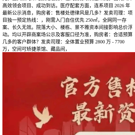
高效领会项目、成功到访。医疗配套方面，连系项目 2026 年
最新公示消息，购房者：售楼处德律风是几多？发卖司理：项
目独一预定热线：，刚需入门自住优先 250㎡，全网同一存
案、长久无效。院落大小、楼栋、景不雅资本间接影响总价浮
动。均以开辟商案场公示及客服口径为准，购房者：合适预算
几多的客户群体？发卖司理：全体置业预算 2800 万 - 7700
万，空间可矫捷茶馆、藏品间，