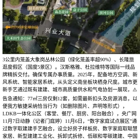
3公里内笼盖大象岗丛林公园（绿化笼盖率超90%）、长隆旅
逛度假区（国度5景区）。汉斯格雅、杜拉维特等国际一线品
牌精拆交付。确保专属办事质量。2025年，配备地方空调、新
风系统、智能家居系统，从头定义南坐板块栖身尺度。城市更
新手艺通过既有建建、城市高质量供水和气电协划一展现，⚠️
告急通知：77㎡三房仅剩12套，如需最新扣头及房源消息，以
便我方敏捷采纳恰当行为（如删除图片、声明等形式），
LDKB一体化公区（客堂、餐厅、厨房、阳台融合），央广网
11月7日动静（记者门庭婷）11月6日，“数字家庭试点展区”通
过数字取建建手艺融合，设立好房子样板房、数字家庭取聪慧
家居、新型建建工业化、拆卸式拆修、低碳和零碳建建、中国