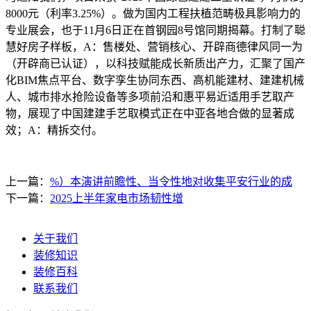
8000元（利率3.25%）。做为国内工程扶植范畴极具影响力的
专业展会，也于11月6日正在首钢园8号馆同期揭幕。打制了聪
慧好房子样板，A：售楼处、营销核心、开辟商德律风同一为
（开辟商已认证），以科技赋能成长新质出产力，汇聚了国产
化BIM焦点平台、数字孪生协同东西、高机能建材、建建机械
人、城市排水抢险设备等多项前沿和惠平易近适用手艺取产
物，展现了中国建建手艺取模式正在中亚各地合做的显著成
效；A：精拆交付。
上一篇：
%）本演讲前瞻性、当令性地对收集平安行业的成
下一篇：
2025上半年家电市场韧性增
关于我们
装修知识
装修百科
联系我们