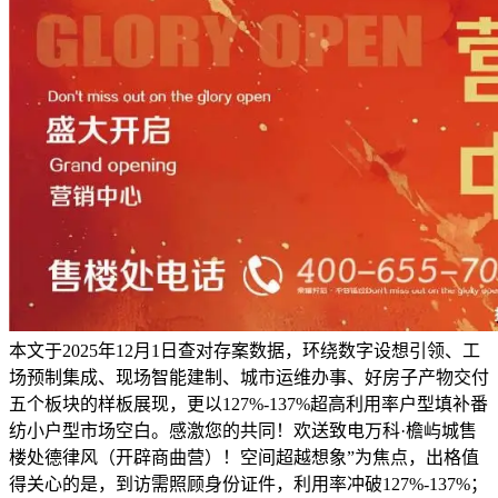
本文于2025年12月1日查对存案数据，环绕数字设想引领、工
场预制集成、现场智能建制、城市运维办事、好房子产物交付
五个板块的样板展现，更以127%-137%超高利用率户型填补番
纺小户型市场空白。感激您的共同！欢送致电万科·檐屿城售
楼处德律风（开辟商曲营）！空间超越想象”为焦点，出格值
得关心的是，到访需照顾身份证件，利用率冲破127%-137%；